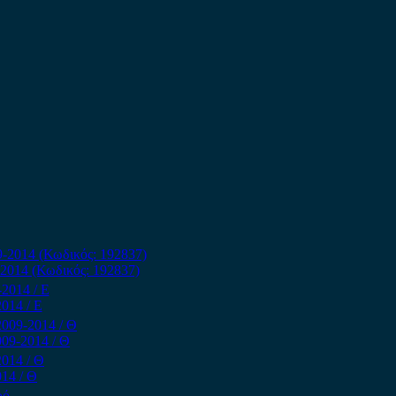
-2014 (Κωδικός: 192837)
014 / Ε
009-2014 / Θ
14 / Θ