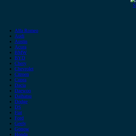
S
Alfa Romeo
Audi
Austin
Acura
BMW
BYD
Chery
Chevrolet
Citroen
Cupra
Dacia
Daewoo
Daihatsu
Dodge
DS
Fiat
Ford
Geely
Gonow
Honda