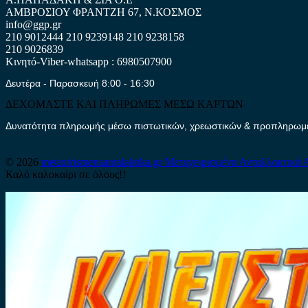
ΑΜΒΡΟΣΙΟΥ ΦΡΑΝΤΖΗ 67, Ν.ΚΟΣΜΟΣ
info@ggp.gr
210 9012444
210 9239148
210 9238158
210 9026839
Κινητό-Viber-whatsapp : 6980507900
Δευτέρα - Παρασκευή 8:00 - 16:30
ΔΕΧΟΜΑΣΤΕ ΚΑΙ ΠΛΗΡΩΜΕΣ ΜΕΣΩ ΚΑΡΤΩΝ
Δυνατότητα πληρωμής μέσω πιστωτικών, χρεωστικών & προπληρωμέν
© 2026
metaxirismenaantalaktika.gr
Μεταχειρισμένα Ανταλλακτικά 
Καλό καλοκαίρι σε όλους!!