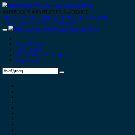
Skip
to
ΑΜΒΡΟΣΙΟΥ ΦΡΑΝΤΖΗ 67, Ν.ΚΟΣΜΟΣ
content
210 9012444
210 9239148
210 9238158
210 9026839
Κινητό-Viber-whatsapp : 6980507900
Primary
Menu
Αρχική Σελίδα
Ποιοί είμαστε
Ανταλλακτικά Αυτοκινήτων
Επικοινωνία