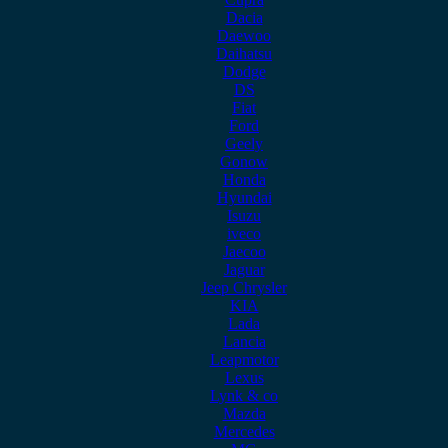
Dacia
Daewoo
Daihatsu
Dodge
DS
Fiat
Ford
Geely
Gonow
Honda
Hyundai
Isuzu
iveco
Jaecoo
Jaguar
Jeep Chrysler
KIA
Lada
Lancia
Leapmotor
Lexus
Lynk & co
Mazda
Mercedes