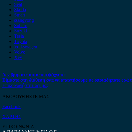
Seat
Skoda
Smart
ssangyong
Subaru
Suzuki
Tesla
Toyota
Volkswagen
Volvo
Xev
Δεν βρήκατε αυτό που ψάχνετε;
Είμαστε στη διάθεση σας να απαντήσουμε σε οποιαδήποτε ερώτ
Επικοινωνήστε μαζί μας
ΑΚΟΛΟΥΘΗΣΤΕ ΜΑΣ
Facebook
ΧΑΡΤΗΣ
ΕΠΙΚΟΙΝΩΝΙΑ
Α.ΠΑΠΑΔΑΚΗ & ΣΙΑ Ο.Ε