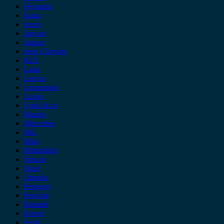
Hyundai
Isuzu
iveco
Jaecoo
Jaguar
Jeep Chrysler
KIA
Lada
Lancia
Leapmotor
Lexus
Lynk & co
Mazda
Mercedes
MG
Mini
Mitsubishi
Nissan
Opel
Omoda
Peugeot
Porsche
Renault
Rover
Saab