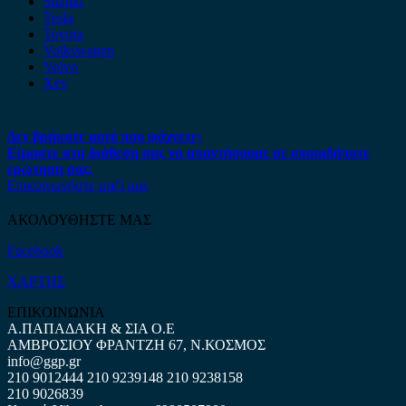
Suzuki
Tesla
Toyota
Volkswagen
Volvo
Xev
Δεν βρήκατε αυτό που ψάχνετε;
Είμαστε στη διάθεση σας να απαντήσουμε σε οποιαδήποτε
ερώτηση σας.
Επικοινωνήστε μαζί μας
ΑΚΟΛΟΥΘΗΣΤΕ ΜΑΣ
Facebook
ΧΑΡΤΗΣ
ΕΠΙΚΟΙΝΩΝΙΑ
Α.ΠΑΠΑΔΑΚΗ & ΣΙΑ Ο.Ε
ΑΜΒΡΟΣΙΟΥ ΦΡΑΝΤΖΗ 67, Ν.ΚΟΣΜΟΣ
info@ggp.gr
210 9012444
210 9239148
210 9238158
210 9026839