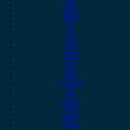
Dacia
Daewoo
Daihatsu
Dodge
DS
Fiat
Ford
Geely
Gonow
Honda
Hyundai
Isuzu
iveco
Jaecoo
Jaguar
Jeep Chrysler
KIA
Lada
Lancia
Leapmotor
Lexus
Lynk & co
Mazda
Mercedes