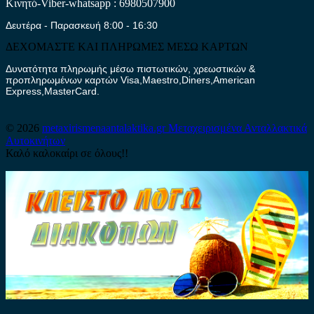
Κινητό-Viber-whatsapp : 6980507900
Δευτέρα - Παρασκευή 8:00 - 16:30
ΔΕΧΟΜΑΣΤΕ ΚΑΙ ΠΛΗΡΩΜΕΣ ΜΕΣΩ ΚΑΡΤΩΝ
Δυνατότητα πληρωμής μέσω πιστωτικών, χρεωστικών &
προπληρωμένων καρτών Visa,Maestro,Diners,American
Express,MasterCard.
© 2026
metaxirismenaantalaktika.gr
Μεταχειρισμένα Ανταλλακτικά
Αυτοκινήτων
Καλό καλοκαίρι σε όλους!!