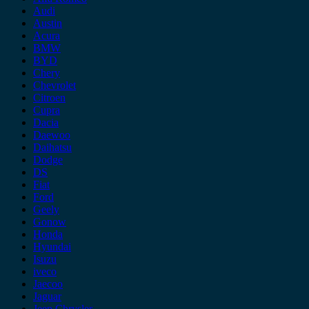
Audi
Austin
Acura
BMW
BYD
Chery
Chevrolet
Citroen
Cupra
Dacia
Daewoo
Daihatsu
Dodge
DS
Fiat
Ford
Geely
Gonow
Honda
Hyundai
Isuzu
iveco
Jaecoo
Jaguar
Jeep Chrysler