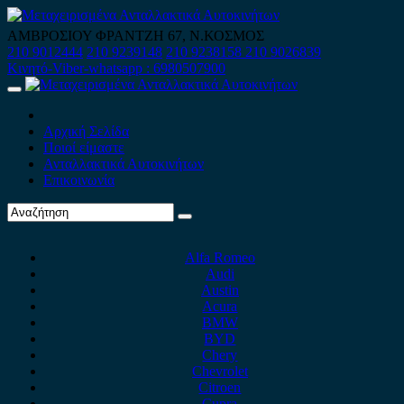
Skip
to
ΑΜΒΡΟΣΙΟΥ ΦΡΑΝΤΖΗ 67, Ν.ΚΟΣΜΟΣ
content
210 9012444
210 9239148
210 9238158
210 9026839
Κινητό-Viber-whatsapp : 6980507900
Primary
Menu
Αρχική Σελίδα
Ποιοί είμαστε
Ανταλλακτικά Αυτοκινήτων
Επικοινωνία
Alfa Romeo
Audi
Austin
Acura
BMW
BYD
Chery
Chevrolet
Citroen
Cupra