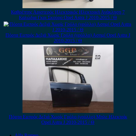
Καθρέπτης Αριστερός Ηλεκτρικός Ηλεκτρική Ανάκληση 7
Καλώδια Γκρι Σκούρο Opel Astra J 2010-2015 / Θ
Πόρτα Εμπρός Δεξιά Χωρίς Γρύλο (γρύλλο) Ασημί Opel Astra J
2010-2015 / Θ
Πόρτα Εμπρός Δεξιά Χωρίς Γρύλο (γρύλλο) Μπλε Ηλεκτρίκ
Opel Astra J 2010-2015 / Θ
Alfa Romeo