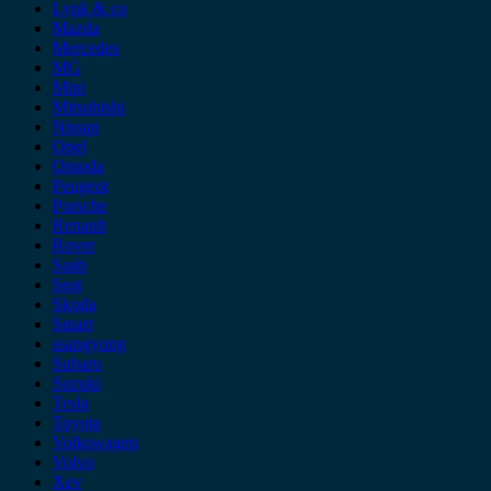
Lynk & co
Mazda
Mercedes
MG
Mini
Mitsubishi
Nissan
Opel
Omoda
Peugeot
Porsche
Renault
Rover
Saab
Seat
Skoda
Smart
ssangyong
Subaru
Suzuki
Tesla
Toyota
Volkswagen
Volvo
Xev