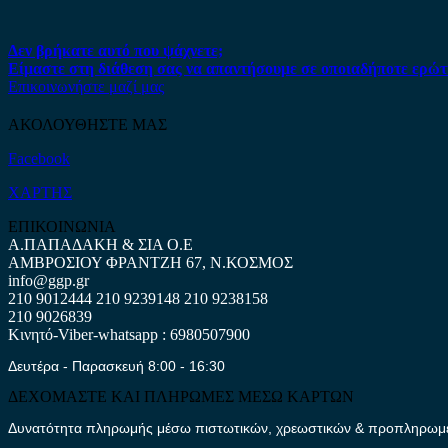
Δεν βρήκατε αυτό που ψάχνετε;
Είμαστε στη διάθεση σας να απαντήσουμε σε οποιαδήποτε ερώτ
Επικοινωνήστε μαζί μας
ΑΚΟΛΟΥΘΗΣΤΕ ΜΑΣ
Facebook
ΧΑΡΤΗΣ
ΕΠΙΚΟΙΝΩΝΙΑ
Α.ΠΑΠΑΔΑΚΗ & ΣΙΑ Ο.Ε
ΑΜΒΡΟΣΙΟΥ ΦΡΑΝΤΖΗ 67, Ν.ΚΟΣΜΟΣ
info@ggp.gr
210 9012444
210 9239148
210 9238158
210 9026839
Κινητό-Viber-whatsapp : 6980507900
Δευτέρα - Παρασκευή 8:00 - 16:30
ΔΕΧΟΜΑΣΤΕ ΚΑΙ ΠΛΗΡΩΜΕΣ ΜΕΣΩ ΚΑΡΤΩΝ
Δυνατότητα πληρωμής μέσω πιστωτικών, χρεωστικών & προπληρωμέν