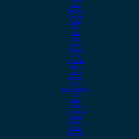
Dacia
Daewoo
Daihatsu
Dodge
DS
Fiat
Ford
Geely
Gonow
Honda
Hyundai
Isuzu
iveco
Jaecoo
Jaguar
Jeep Chrysler
KIA
Lada
Lancia
Leapmotor
Lexus
Lynk & co
Mazda
Mercedes