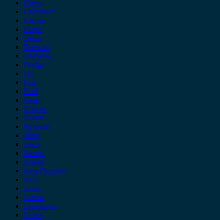
Chery
Chevrolet
Citroen
Cupra
Dacia
Daewoo
Daihatsu
Dodge
DS
Fiat
Ford
Geely
Gonow
Honda
Hyundai
Isuzu
iveco
Jaecoo
Jaguar
Jeep Chrysler
KIA
Lada
Lancia
Leapmotor
Lexus