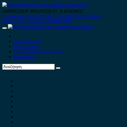
Skip
to
ΑΜΒΡΟΣΙΟΥ ΦΡΑΝΤΖΗ 67, Ν.ΚΟΣΜΟΣ
content
210 9012444
210 9239148
210 9238158
210 9026839
Κινητό-Viber-whatsapp : 6980507900
Primary
Menu
Αρχική Σελίδα
Ποιοί είμαστε
Ανταλλακτικά Αυτοκινήτων
Επικοινωνία