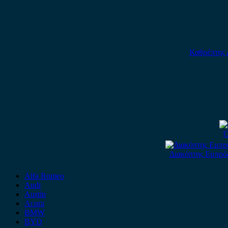
Καθρέπτης 
O
Διακόπτης Εμπρός
Alfa Romeo
Audi
Austin
Acura
BMW
BYD