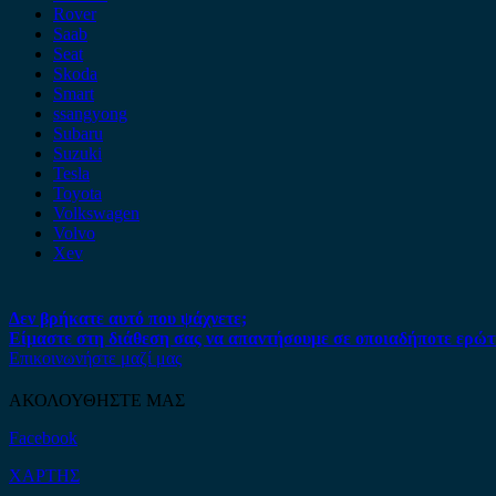
Rover
Saab
Seat
Skoda
Smart
ssangyong
Subaru
Suzuki
Tesla
Toyota
Volkswagen
Volvo
Xev
Δεν βρήκατε αυτό που ψάχνετε;
Είμαστε στη διάθεση σας να απαντήσουμε σε οποιαδήποτε ερώτ
Επικοινωνήστε μαζί μας
ΑΚΟΛΟΥΘΗΣΤΕ ΜΑΣ
Facebook
ΧΑΡΤΗΣ