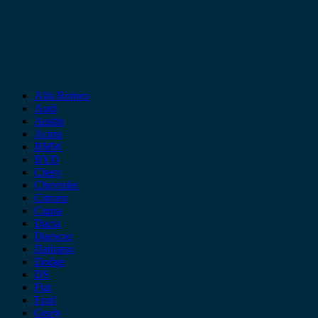
Alfa Romeo
Audi
Austin
Acura
BMW
BYD
Chery
Chevrolet
Citroen
Cupra
Dacia
Daewoo
Daihatsu
Dodge
DS
Fiat
Ford
Geely