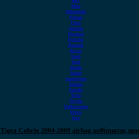
MG
Mini
Mitsubishi
Nissan
Opel
Omoda
Peugeot
Porsche
Renault
Rover
Saab
Seat
Skoda
Smart
ssangyong
Subaru
Suzuki
Tesla
Toyota
Volkswagen
Volvo
Xev
 Tigra Cabrio 2004-2009 airbag καθίσματος αρι