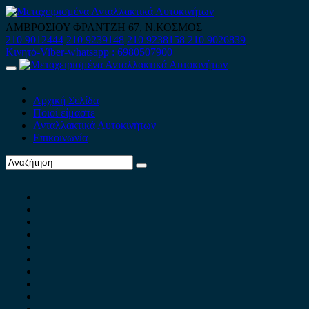
Skip
to
ΑΜΒΡΟΣΙΟΥ ΦΡΑΝΤΖΗ 67, Ν.ΚΟΣΜΟΣ
content
210 9012444
210 9239148
210 9238158
210 9026839
Κινητό-Viber-whatsapp : 6980507900
Primary
Menu
Αρχική Σελίδα
Ποιοί είμαστε
Ανταλλακτικά Αυτοκινήτων
Επικοινωνία