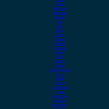
Dacia
Daewoo
Daihatsu
Dodge
DS
Fiat
Ford
Geely
Gonow
Honda
Hyundai
Isuzu
iveco
Jaecoo
Jaguar
Jeep Chrysler
KIA
Lada
Lancia
Leapmotor
Lexus
Lynk & co
Mazda
Mercedes