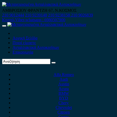
Skip
to
ΑΜΒΡΟΣΙΟΥ ΦΡΑΝΤΖΗ 67, Ν.ΚΟΣΜΟΣ
content
210 9012444
210 9239148
210 9238158
210 9026839
Κινητό-Viber-whatsapp : 6980507900
Primary
Menu
Αρχική Σελίδα
Ποιοί είμαστε
Ανταλλακτικά Αυτοκινήτων
Επικοινωνία
Alfa Romeo
Audi
Austin
Acura
BMW
BYD
Chery
Chevrolet
Citroen
Cupra