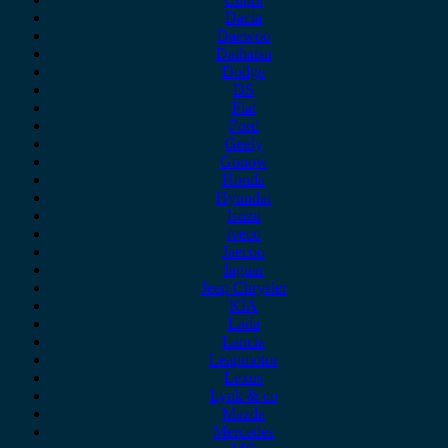
Dacia
Daewoo
Daihatsu
Dodge
DS
Fiat
Ford
Geely
Gonow
Honda
Hyundai
Isuzu
iveco
Jaecoo
Jaguar
Jeep Chrysler
KIA
Lada
Lancia
Leapmotor
Lexus
Lynk & co
Mazda
Mercedes