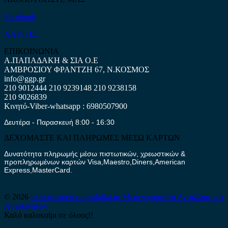
Facebook
ΧΑΡΤΗΣ
ΕΠΙΚΟΙΝΩΝΙΑ
Α.ΠΑΠΑΔΑΚΗ & ΣΙΑ Ο.Ε
ΑΜΒΡΟΣΙΟΥ ΦΡΑΝΤΖΗ 67, Ν.ΚΟΣΜΟΣ
info@ggp.gr
210 9012444
210 9239148
210 9238158
210 9026839
Κινητό-Viber-whatsapp : 6980507900
Δευτέρα - Παρασκευή 8:00 - 16:30
ΔΕΧΟΜΑΣΤΕ ΚΑΙ ΠΛΗΡΩΜΕΣ ΜΕΣΩ ΚΑΡΤΩΝ
Δυνατότητα πληρωμής μέσω πιστωτικών, χρεωστικών &
προπληρωμένων καρτών Visa,Maestro,Diners,American
Express,MasterCard.
© 2026
metaxirismenaantalaktika.gr
Μεταχειρισμένα Ανταλλακτικά
Αυτοκινήτων
Καλό καλοκαίρι σε όλους!!