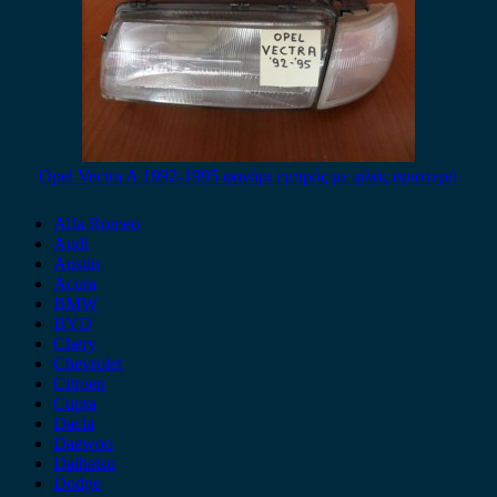
Opel Vectra A 1992-1995 φανάρι εμπρός με φλάς αριστερό
Alfa Romeo
Audi
Austin
Acura
BMW
BYD
Chery
Chevrolet
Citroen
Cupra
Dacia
Daewoo
Daihatsu
Dodge