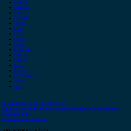
Omoda
Peugeot
Porsche
Renault
Rover
Saab
Seat
Skoda
Smart
ssangyong
Subaru
Suzuki
Tesla
Toyota
Volkswagen
Volvo
Xev
Δεν βρήκατε αυτό που ψάχνετε;
Είμαστε στη διάθεση σας να απαντήσουμε σε οποιαδήποτε
ερώτηση σας.
Επικοινωνήστε μαζί μας
ΑΚΟΛΟΥΘΗΣΤΕ ΜΑΣ