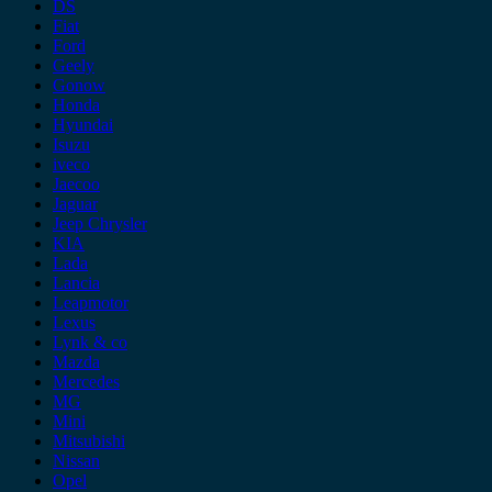
DS
Fiat
Ford
Geely
Gonow
Honda
Hyundai
Isuzu
iveco
Jaecoo
Jaguar
Jeep Chrysler
KIA
Lada
Lancia
Leapmotor
Lexus
Lynk & co
Mazda
Mercedes
MG
Mini
Mitsubishi
Nissan
Opel