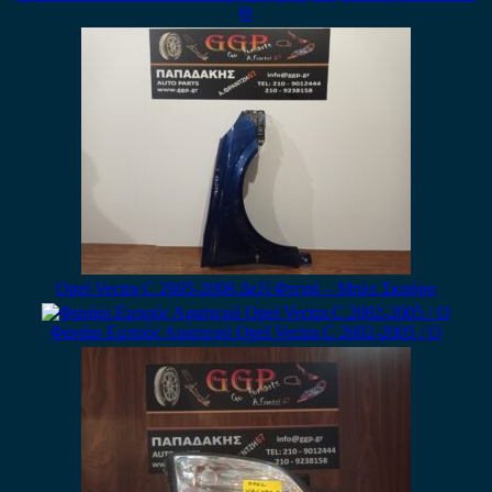
Θ
Opel Vectra C 2005-2008 Δεξί Φτερό – Μπλε Σκούρο
Φανάρι Εμπρός Αριστερό Opel Vectra C 2002-2005 / Ο