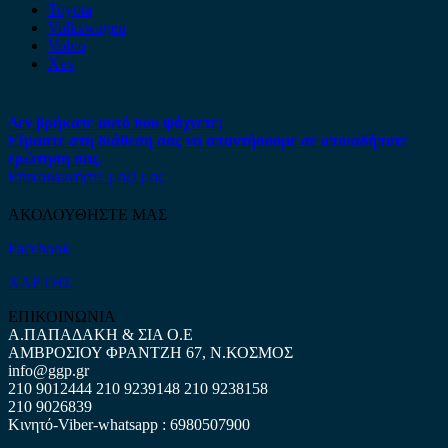
Toyota
Volkswagen
Volvo
Xev
Δεν βρήκατε αυτό που ψάχνετε;
Είμαστε στη διάθεση σας να απαντήσουμε σε οποιαδήποτε
ερώτηση σας.
Επικοινωνήστε μαζί μας
ΑΚΟΛΟΥΘΗΣΤΕ ΜΑΣ
Facebook
ΧΑΡΤΗΣ
ΕΠΙΚΟΙΝΩΝΙΑ
Α.ΠΑΠΑΔΑΚΗ & ΣΙΑ Ο.Ε
ΑΜΒΡΟΣΙΟΥ ΦΡΑΝΤΖΗ 67, Ν.ΚΟΣΜΟΣ
info@ggp.gr
210 9012444
210 9239148
210 9238158
210 9026839
Κινητό-Viber-whatsapp : 6980507900