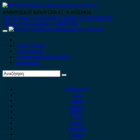
Skip
to
ΑΜΒΡΟΣΙΟΥ ΦΡΑΝΤΖΗ 67, Ν.ΚΟΣΜΟΣ
content
210 9012444
210 9239148
210 9238158
210 9026839
Κινητό-Viber-whatsapp : 6980507900
Primary
Menu
Αρχική Σελίδα
Ποιοί είμαστε
Ανταλλακτικά Αυτοκινήτων
Επικοινωνία
Alfa Romeo
Audi
Austin
Acura
BMW
BYD
Chery
Chevrolet
Citroen
Cupra