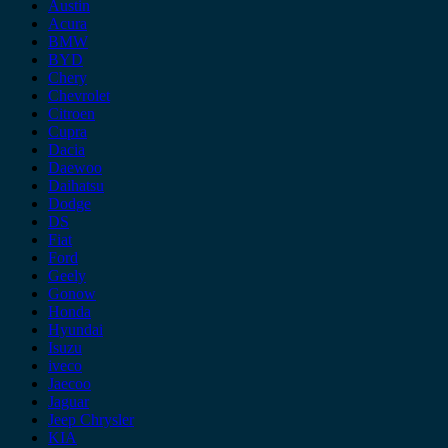
Austin
Acura
BMW
BYD
Chery
Chevrolet
Citroen
Cupra
Dacia
Daewoo
Daihatsu
Dodge
DS
Fiat
Ford
Geely
Gonow
Honda
Hyundai
Isuzu
iveco
Jaecoo
Jaguar
Jeep Chrysler
KIA