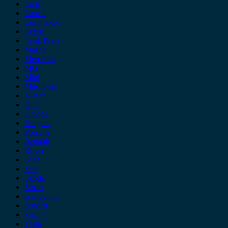
Lada
Lancia
Leapmotor
Lexus
Lynk & co
Mazda
Mercedes
MG
Mini
Mitsubishi
Nissan
Opel
Omoda
Peugeot
Porsche
Renault
Rover
Saab
Seat
Skoda
Smart
ssangyong
Subaru
Suzuki
Tesla