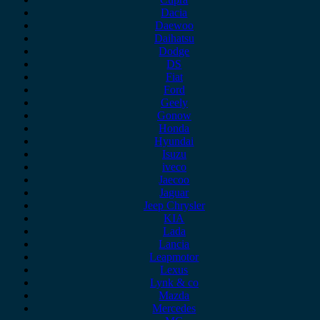
Dacia
Daewoo
Daihatsu
Dodge
DS
Fiat
Ford
Geely
Gonow
Honda
Hyundai
Isuzu
iveco
Jaecoo
Jaguar
Jeep Chrysler
KIA
Lada
Lancia
Leapmotor
Lexus
Lynk & co
Mazda
Mercedes