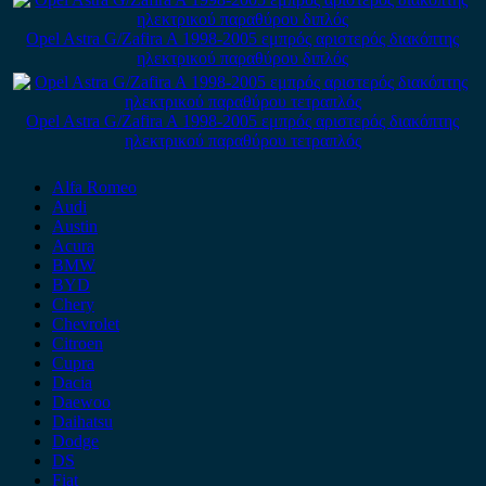
Opel Astra G/Zafira A 1998-2005 εμπρός αριστερός διακόπτης
ηλεκτρικού παραθύρου διπλός
Opel Astra G/Zafira A 1998-2005 εμπρός αριστερός διακόπτης
ηλεκτρικού παραθύρου τετραπλός
Alfa Romeo
Audi
Austin
Acura
BMW
BYD
Chery
Chevrolet
Citroen
Cupra
Dacia
Daewoo
Daihatsu
Dodge
DS
Fiat