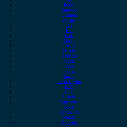
Dacia
Daewoo
Daihatsu
Dodge
DS
Fiat
Ford
Geely
Gonow
Honda
Hyundai
Isuzu
iveco
Jaecoo
Jaguar
Jeep Chrysler
KIA
Lada
Lancia
Leapmotor
Lexus
Lynk & co
Mazda
Mercedes