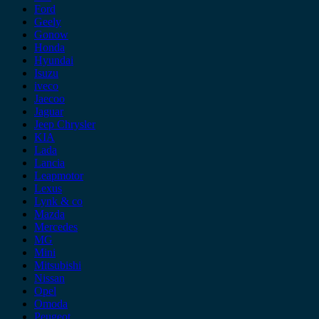
Ford
Geely
Gonow
Honda
Hyundai
Isuzu
iveco
Jaecoo
Jaguar
Jeep Chrysler
KIA
Lada
Lancia
Leapmotor
Lexus
Lynk & co
Mazda
Mercedes
MG
Mini
Mitsubishi
Nissan
Opel
Omoda
Peugeot