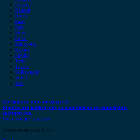
Porsche
Renault
Rover
Saab
Seat
Skoda
Smart
ssangyong
Subaru
Suzuki
Tesla
Toyota
Volkswagen
Volvo
Xev
Δεν βρήκατε αυτό που ψάχνετε;
Είμαστε στη διάθεση σας να απαντήσουμε σε οποιαδήποτε
ερώτηση σας.
Επικοινωνήστε μαζί μας
ΑΚΟΛΟΥΘΗΣΤΕ ΜΑΣ