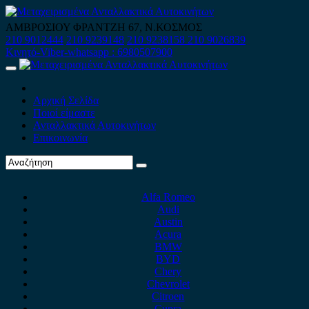
Skip
to
ΑΜΒΡΟΣΙΟΥ ΦΡΑΝΤΖΗ 67, Ν.ΚΟΣΜΟΣ
content
210 9012444
210 9239148
210 9238158
210 9026839
Κινητό-Viber-whatsapp : 6980507900
Primary
Menu
Αρχική Σελίδα
Ποιοί είμαστε
Ανταλλακτικά Αυτοκινήτων
Επικοινωνία
Alfa Romeo
Audi
Austin
Acura
BMW
BYD
Chery
Chevrolet
Citroen
Cupra