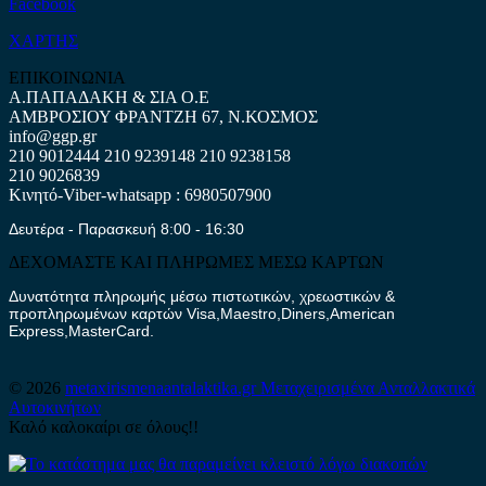
Facebook
ΧΑΡΤΗΣ
ΕΠΙΚΟΙΝΩΝΙΑ
Α.ΠΑΠΑΔΑΚΗ & ΣΙΑ Ο.Ε
ΑΜΒΡΟΣΙΟΥ ΦΡΑΝΤΖΗ 67, Ν.ΚΟΣΜΟΣ
info@ggp.gr
210 9012444
210 9239148
210 9238158
210 9026839
Κινητό-Viber-whatsapp : 6980507900
Δευτέρα - Παρασκευή 8:00 - 16:30
ΔΕΧΟΜΑΣΤΕ ΚΑΙ ΠΛΗΡΩΜΕΣ ΜΕΣΩ ΚΑΡΤΩΝ
Δυνατότητα πληρωμής μέσω πιστωτικών, χρεωστικών &
προπληρωμένων καρτών Visa,Maestro,Diners,American
Express,MasterCard.
© 2026
metaxirismenaantalaktika.gr
Μεταχειρισμένα Ανταλλακτικά
Αυτοκινήτων
Καλό καλοκαίρι σε όλους!!