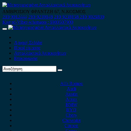
Skip
to
ΑΜΒΡΟΣΙΟΥ ΦΡΑΝΤΖΗ 67, Ν.ΚΟΣΜΟΣ
content
210 9012444
210 9239148
210 9238158
210 9026839
Κινητό-Viber-whatsapp : 6980507900
Primary
Menu
Αρχική Σελίδα
Ποιοί είμαστε
Ανταλλακτικά Αυτοκινήτων
Επικοινωνία
Alfa Romeo
Audi
Austin
Acura
BMW
BYD
Chery
Chevrolet
Citroen
Cupra