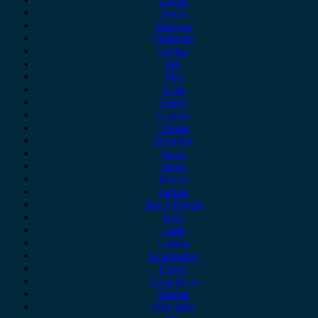
Dacia
Daewoo
Daihatsu
Dodge
DS
Fiat
Ford
Geely
Gonow
Honda
Hyundai
Isuzu
iveco
Jaecoo
Jaguar
Jeep Chrysler
KIA
Lada
Lancia
Leapmotor
Lexus
Lynk & co
Mazda
Mercedes