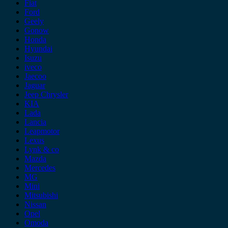
Fiat
Ford
Geely
Gonow
Honda
Hyundai
Isuzu
iveco
Jaecoo
Jaguar
Jeep Chrysler
KIA
Lada
Lancia
Leapmotor
Lexus
Lynk & co
Mazda
Mercedes
MG
Mini
Mitsubishi
Nissan
Opel
Omoda