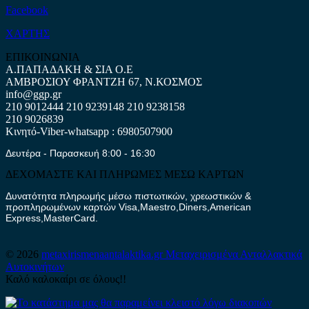
Facebook
ΧΑΡΤΗΣ
ΕΠΙΚΟΙΝΩΝΙΑ
Α.ΠΑΠΑΔΑΚΗ & ΣΙΑ Ο.Ε
ΑΜΒΡΟΣΙΟΥ ΦΡΑΝΤΖΗ 67, Ν.ΚΟΣΜΟΣ
info@ggp.gr
210 9012444
210 9239148
210 9238158
210 9026839
Κινητό-Viber-whatsapp : 6980507900
Δευτέρα - Παρασκευή 8:00 - 16:30
ΔΕΧΟΜΑΣΤΕ ΚΑΙ ΠΛΗΡΩΜΕΣ ΜΕΣΩ ΚΑΡΤΩΝ
Δυνατότητα πληρωμής μέσω πιστωτικών, χρεωστικών &
προπληρωμένων καρτών Visa,Maestro,Diners,American
Express,MasterCard.
© 2026
metaxirismenaantalaktika.gr
Μεταχειρισμένα Ανταλλακτικά
Αυτοκινήτων
Καλό καλοκαίρι σε όλους!!