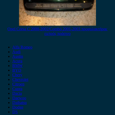
Opel Corsa C 2000-2002/Combo 2001-2003 προφυλακτήρας
εμπρός πράσινο
Alfa Romeo
Audi
Austin
Acura
BMW
BYD
Chery
Chevrolet
Citroen
Cupra
Dacia
Daewoo
Daihatsu
Dodge
DS