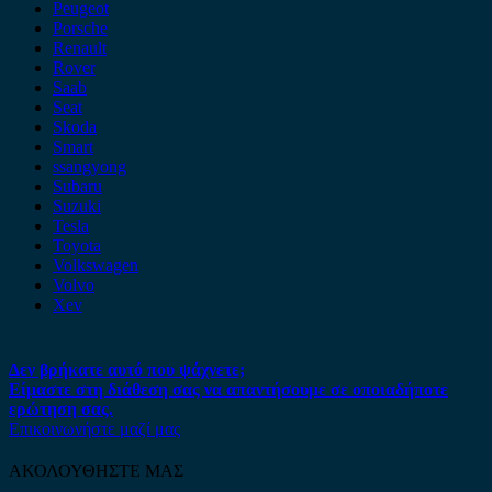
Peugeot
Porsche
Renault
Rover
Saab
Seat
Skoda
Smart
ssangyong
Subaru
Suzuki
Tesla
Toyota
Volkswagen
Volvo
Xev
Δεν βρήκατε αυτό που ψάχνετε;
Είμαστε στη διάθεση σας να απαντήσουμε σε οποιαδήποτε
ερώτηση σας.
Επικοινωνήστε μαζί μας
ΑΚΟΛΟΥΘΗΣΤΕ ΜΑΣ