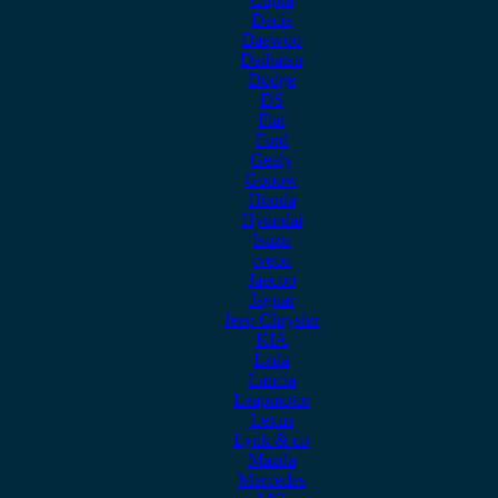
Dacia
Daewoo
Daihatsu
Dodge
DS
Fiat
Ford
Geely
Gonow
Honda
Hyundai
Isuzu
iveco
Jaecoo
Jaguar
Jeep Chrysler
KIA
Lada
Lancia
Leapmotor
Lexus
Lynk & co
Mazda
Mercedes