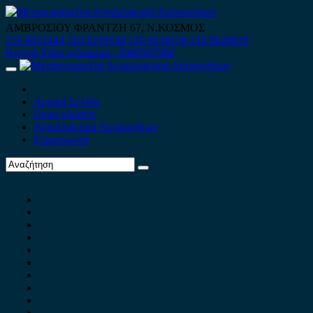
Skip
to
ΑΜΒΡΟΣΙΟΥ ΦΡΑΝΤΖΗ 67, Ν.ΚΟΣΜΟΣ
content
210 9012444
210 9239148
210 9238158
210 9026839
Κινητό-Viber-whatsapp : 6980507900
Primary
Menu
Αρχική Σελίδα
Ποιοί είμαστε
Ανταλλακτικά Αυτοκινήτων
Επικοινωνία