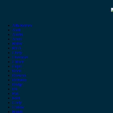
Alfa Romeo
Audi
Austin
Acura
BMW
BYD
Chery
Chevrolet
Citroen
Cupra
Dacia
Daewoo
Daihatsu
Dodge
DS
Fiat
Ford
Geely
Gonow
Honda