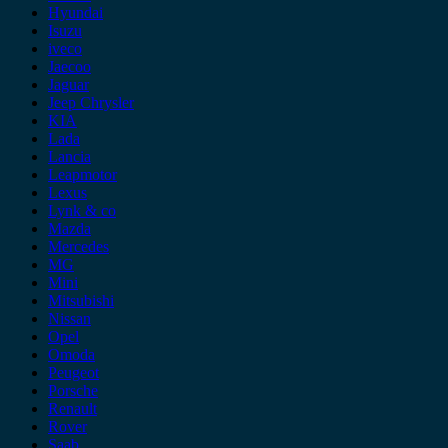
Hyundai
Isuzu
iveco
Jaecoo
Jaguar
Jeep Chrysler
KIA
Lada
Lancia
Leapmotor
Lexus
Lynk & co
Mazda
Mercedes
MG
Mini
Mitsubishi
Nissan
Opel
Omoda
Peugeot
Porsche
Renault
Rover
Saab