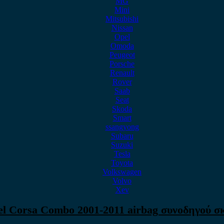
MG
Mini
Mitsubishi
Nissan
Opel
Omoda
Peugeot
Porsche
Renault
Rover
Saab
Seat
Skoda
Smart
ssangyong
Subaru
Suzuki
Tesla
Toyota
Volkswagen
Volvo
Xev
l Corsa Combo 2001-2011 airbag συνοδηγού σ