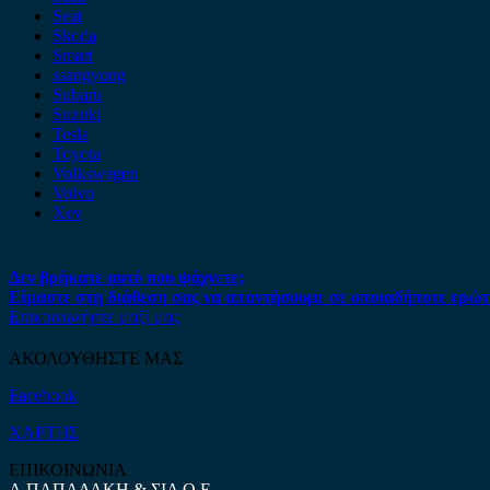
Seat
Skoda
Smart
ssangyong
Subaru
Suzuki
Tesla
Toyota
Volkswagen
Volvo
Xev
Δεν βρήκατε αυτό που ψάχνετε;
Είμαστε στη διάθεση σας να απαντήσουμε σε οποιαδήποτε ερώτ
Επικοινωνήστε μαζί μας
ΑΚΟΛΟΥΘΗΣΤΕ ΜΑΣ
Facebook
ΧΑΡΤΗΣ
ΕΠΙΚΟΙΝΩΝΙΑ
Α.ΠΑΠΑΔΑΚΗ & ΣΙΑ Ο.Ε