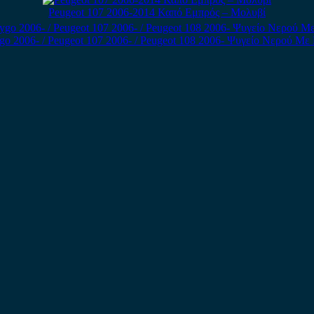
Peugeot 107 2006-2014 Καπό Εμπρός – Μολυβί
go 2006- / Peugeot 107 2006- / Peugeot 108 2006- Ψυγείο Νερού Με 