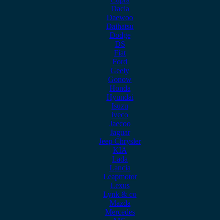
Dacia
Daewoo
Daihatsu
Dodge
DS
Fiat
Ford
Geely
Gonow
Honda
Hyundai
Isuzu
iveco
Jaecoo
Jaguar
Jeep Chrysler
KIA
Lada
Lancia
Leapmotor
Lexus
Lynk & co
Mazda
Mercedes