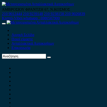
Skip
to
ΑΜΒΡΟΣΙΟΥ ΦΡΑΝΤΖΗ 67, Ν.ΚΟΣΜΟΣ
content
210 9012444
210 9239148
210 9238158
210 9026839
Κινητό-Viber-whatsapp : 6980507900
Primary
Menu
Αρχική Σελίδα
Ποιοί είμαστε
Ανταλλακτικά Αυτοκινήτων
Επικοινωνία