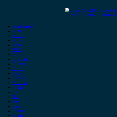
Citroen C1 2006- / Toyota Ay
Alfa Romeo
Audi
Austin
Acura
BMW
BYD
Chery
Chevrolet
Citroen
Cupra
Dacia
Daewoo
Daihatsu
Dodge
DS
Fiat
Ford
Geely
Gonow
Honda