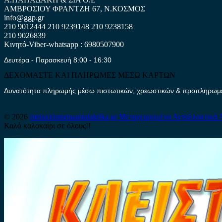
ΑΜΒΡΟΣΙΟΥ ΦΡΑΝΤΖΗ 67, Ν.ΚΟΣΜΟΣ
info@ggp.gr
210 9012444
210 9239148
210 9238158
210 9026839
Κινητό-Viber-whatsapp : 6980507900
Δευτέρα - Παρασκευή 8:00 - 16:30
ΔΕΧΟΜΑΣΤΕ ΚΑΙ ΠΛΗΡΩΜΕΣ ΜΕΣΩ ΚΑΡΤΩΝ
Δυνατότητα πληρωμής μέσω πιστωτικών, χρεωστικών & προπληρωμέν
© 2026
metaxirismenaantalaktika.gr
Μεταχειρισμένα Ανταλλακτικά 
Καλό καλοκαίρι σε όλους!!