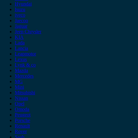
Hyundai
Isuzu
iveco
Jaecoo
Jaguar
Jeep Chrysler
KIA
Lada
Lancia
Leapmotor
Lexus
Lynk & co
Mazda
Mercedes
MG
Mini
Mitsubishi
Nissan
Opel
Omoda
Peugeot
Porsche
Renault
Rover
Saab