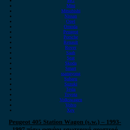
MG
Mini
Mitsubishi
Nissan
Opel
Omoda
Peugeot
Porsche
Renault
Rover
Saab
Seat
Skoda
Smart
ssangyong
Subaru
Suzuki
Tesla
Toyota
Volkswagen
Volvo
Xev
Peugeot 405 Station Wagon (s.w.) – 1993-
1997 πίσω φανάρι εσωτερικό αριστερό