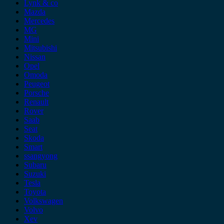
Lynk & co
Mazda
Mercedes
MG
Mini
Mitsubishi
Nissan
Opel
Omoda
Peugeot
Porsche
Renault
Rover
Saab
Seat
Skoda
Smart
ssangyong
Subaru
Suzuki
Tesla
Toyota
Volkswagen
Volvo
Xev