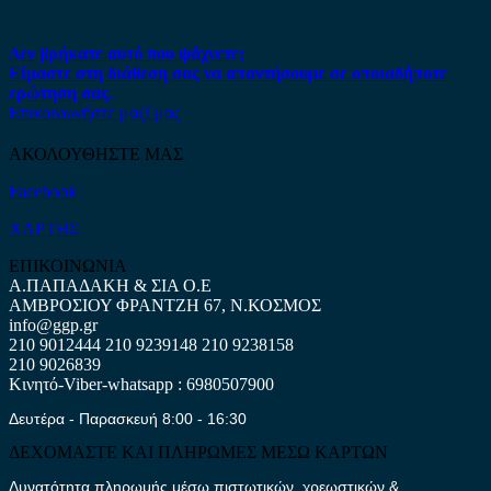
Δεν βρήκατε αυτό που ψάχνετε;
Είμαστε στη διάθεση σας να απαντήσουμε σε οποιαδήποτε
ερώτηση σας.
Επικοινωνήστε μαζί μας
ΑΚΟΛΟΥΘΗΣΤΕ ΜΑΣ
Facebook
ΧΑΡΤΗΣ
ΕΠΙΚΟΙΝΩΝΙΑ
Α.ΠΑΠΑΔΑΚΗ & ΣΙΑ Ο.Ε
ΑΜΒΡΟΣΙΟΥ ΦΡΑΝΤΖΗ 67, Ν.ΚΟΣΜΟΣ
info@ggp.gr
210 9012444
210 9239148
210 9238158
210 9026839
Κινητό-Viber-whatsapp : 6980507900
Δευτέρα - Παρασκευή 8:00 - 16:30
ΔΕΧΟΜΑΣΤΕ ΚΑΙ ΠΛΗΡΩΜΕΣ ΜΕΣΩ ΚΑΡΤΩΝ
Δυνατότητα πληρωμής μέσω πιστωτικών, χρεωστικών &