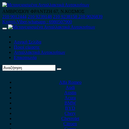
Skip
to
ΑΜΒΡΟΣΙΟΥ ΦΡΑΝΤΖΗ 67, Ν.ΚΟΣΜΟΣ
content
210 9012444
210 9239148
210 9238158
210 9026839
Κινητό-Viber-whatsapp : 6980507900
Primary
Menu
Αρχική Σελίδα
Ποιοί είμαστε
Ανταλλακτικά Αυτοκινήτων
Επικοινωνία
Alfa Romeo
Audi
Austin
Acura
BMW
BYD
Chery
Chevrolet
Citroen
Cupra