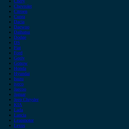
Chery
Chevrolet
Citroen
Cupra
Dacia
Daewoo
Daihatsu
Dodge
DS
Fiat
Ford
Geely
Gonow
Honda
Hyundai
Isuzu
iveco
Jaecoo
Jaguar
Jeep Chrysler
KIA
Lada
Lancia
Leapmotor
Lexus