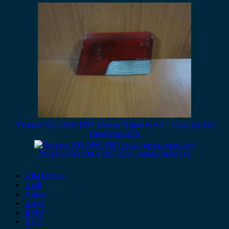
Peugeot 405 1993-1997 Station Wagon (s.w.) – πίσω φανάρι
εσωτερικό δεξί
Peugeot 405 1993-1997 πίσω φανάρι αριστερό
Alfa Romeo
Audi
Austin
Acura
BMW
BYD