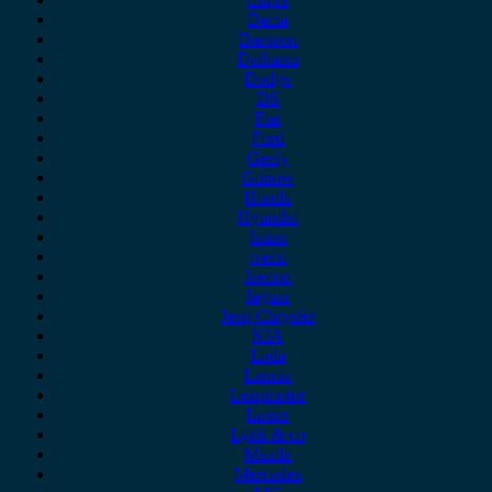
Dacia
Daewoo
Daihatsu
Dodge
DS
Fiat
Ford
Geely
Gonow
Honda
Hyundai
Isuzu
iveco
Jaecoo
Jaguar
Jeep Chrysler
KIA
Lada
Lancia
Leapmotor
Lexus
Lynk & co
Mazda
Mercedes