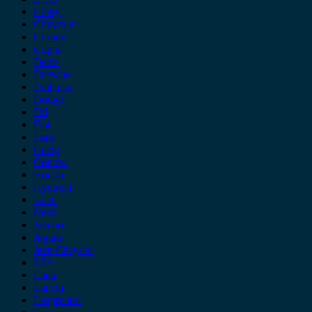
Chery
Chevrolet
Citroen
Cupra
Dacia
Daewoo
Daihatsu
Dodge
DS
Fiat
Ford
Geely
Gonow
Honda
Hyundai
Isuzu
iveco
Jaecoo
Jaguar
Jeep Chrysler
KIA
Lada
Lancia
Leapmotor