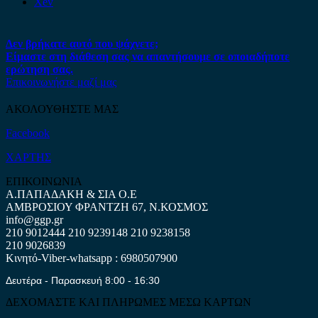
Xev
Δεν βρήκατε αυτό που ψάχνετε;
Είμαστε στη διάθεση σας να απαντήσουμε σε οποιαδήποτε
ερώτηση σας.
Επικοινωνήστε μαζί μας
ΑΚΟΛΟΥΘΗΣΤΕ ΜΑΣ
Facebook
ΧΑΡΤΗΣ
ΕΠΙΚΟΙΝΩΝΙΑ
Α.ΠΑΠΑΔΑΚΗ & ΣΙΑ Ο.Ε
ΑΜΒΡΟΣΙΟΥ ΦΡΑΝΤΖΗ 67, Ν.ΚΟΣΜΟΣ
info@ggp.gr
210 9012444
210 9239148
210 9238158
210 9026839
Κινητό-Viber-whatsapp : 6980507900
Δευτέρα - Παρασκευή 8:00 - 16:30
ΔΕΧΟΜΑΣΤΕ ΚΑΙ ΠΛΗΡΩΜΕΣ ΜΕΣΩ ΚΑΡΤΩΝ