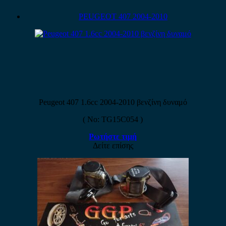
PEUGEOT 407 2004-2010
Peugeot 407 1.6cc 2004-2010 βενζίνη δυναμό
( No: TG15C054 )
Ρωτήστε τιμή
Δείτε επίσης