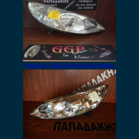
Peugeot 407 2004-2010 Εμπρός Δεξί Φανάρι