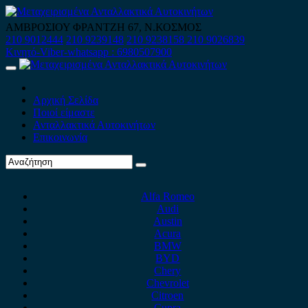
Skip
to
ΑΜΒΡΟΣΙΟΥ ΦΡΑΝΤΖΗ 67, Ν.ΚΟΣΜΟΣ
content
210 9012444
210 9239148
210 9238158
210 9026839
Κινητό-Viber-whatsapp : 6980507900
Primary
Menu
Αρχική Σελίδα
Ποιοί είμαστε
Ανταλλακτικά Αυτοκινήτων
Επικοινωνία
Alfa Romeo
Audi
Austin
Acura
BMW
BYD
Chery
Chevrolet
Citroen
Cupra