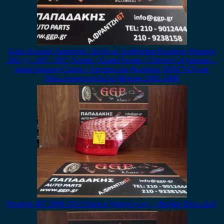
Ζώνη Εμπρός Αριστερή / Δεξιά με Αισθητήρα Κρούσης Peugeot
206 (+) / 407 / 307 / Scenic / Grand Scenic / Citroen C4 (picasso –
grand picasso) Cactus / Aircross και (Κωδικός: B507743) και
Πίσω Αριστερή/Δεξια Megane 2002-2008
Peugeot 407 2008-2010 Station Wagon (s.w) – Φανάρι Πίσω Δεξί