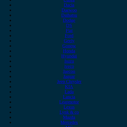
Dacia
Daewoo
Daihatsu
Dodge
DS
Fiat
Ford
Geely
Gonow
Honda
Hyundai
Isuzu
iveco
Jaecoo
Jaguar
Jeep Chrysler
KIA
Lada
Lancia
Leapmotor
Lexus
Lynk & co
Mazda
Mercedes