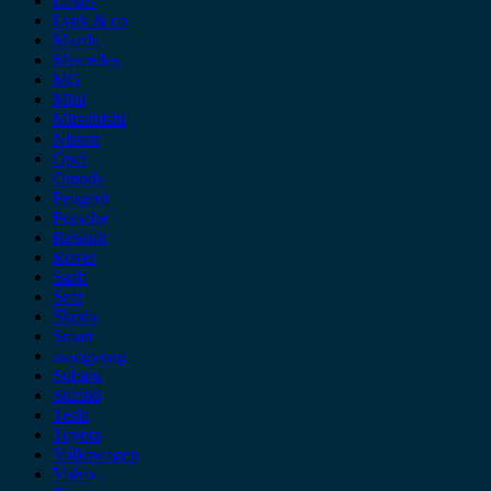
Lexus
Lynk & co
Mazda
Mercedes
MG
Mini
Mitsubishi
Nissan
Opel
Omoda
Peugeot
Porsche
Renault
Rover
Saab
Seat
Skoda
Smart
ssangyong
Subaru
Suzuki
Tesla
Toyota
Volkswagen
Volvo