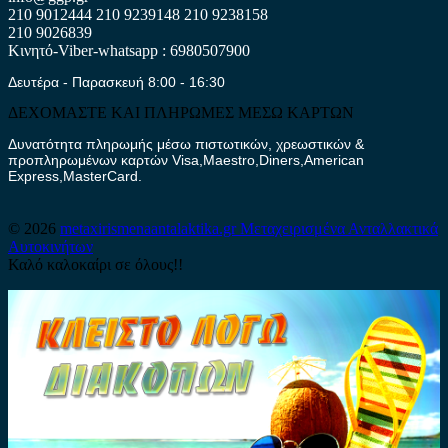
210 9012444
210 9239148
210 9238158
210 9026839
Κινητό-Viber-whatsapp : 6980507900
Δευτέρα - Παρασκευή 8:00 - 16:30
ΔΕΧΟΜΑΣΤΕ ΚΑΙ ΠΛΗΡΩΜΕΣ ΜΕΣΩ ΚΑΡΤΩΝ
Δυνατότητα πληρωμής μέσω πιστωτικών, χρεωστικών &
προπληρωμένων καρτών Visa,Maestro,Diners,American
Express,MasterCard.
© 2026
metaxirismenaantalaktika.gr
Μεταχειρισμένα Ανταλλακτικά
Αυτοκινήτων
Καλό καλοκαίρι σε όλους!!