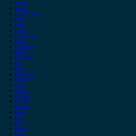
Jaecoo
Jaguar
Jeep Chrysler
KIA
Lada
Lancia
Leapmotor
Lexus
Lynk & co
Mazda
Mercedes
MG
Mini
Mitsubishi
Nissan
Opel
Omoda
Peugeot
Porsche
Renault
Rover
Saab
Seat
Skoda
Smart