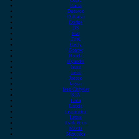
Dacia
Daewoo
Daihatsu
Dodge
DS
Fiat
Ford
Geely
Gonow
Honda
Hyundai
Isuzu
iveco
Jaecoo
Jaguar
Jeep Chrysler
KIA
Lada
Lancia
Leapmotor
Lexus
Lynk & co
Mazda
Mercedes