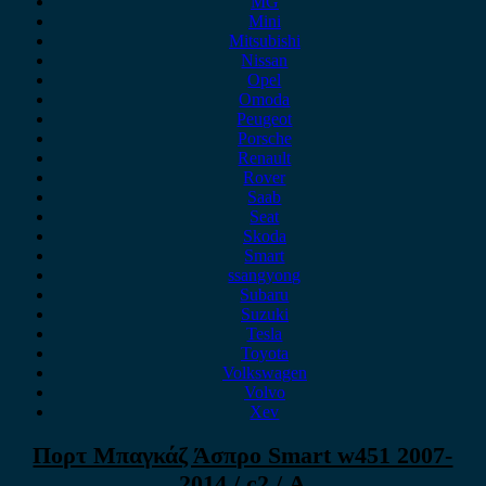
MG
Mini
Mitsubishi
Nissan
Opel
Omoda
Peugeot
Porsche
Renault
Rover
Saab
Seat
Skoda
Smart
ssangyong
Subaru
Suzuki
Tesla
Toyota
Volkswagen
Volvo
Xev
Πορτ Μπαγκάζ Άσπρο Smart w451 2007-
2014 / c2 / Α