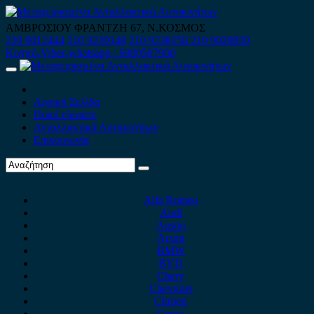
Skip
to
ΑΜΒΡΟΣΙΟΥ ΦΡΑΝΤΖΗ 67, Ν.ΚΟΣΜΟΣ
content
210 9012444
210 9239148
210 9238158
210 9026839
Κινητό-Viber-whatsapp : 6980507900
Primary
Menu
Αρχική Σελίδα
Ποιοί είμαστε
Ανταλλακτικά Αυτοκινήτων
Επικοινωνία
Alfa Romeo
Audi
Austin
Acura
BMW
BYD
Chery
Chevrolet
Citroen
Cupra