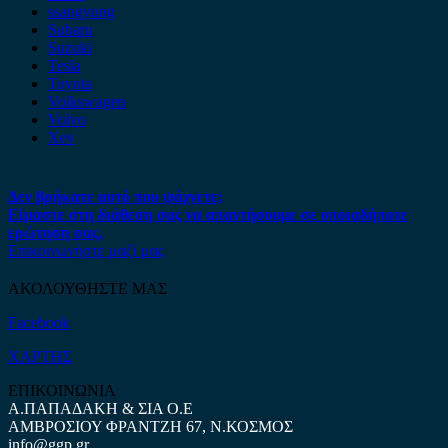
ssangyong
Subaru
Suzuki
Tesla
Toyota
Volkswagen
Volvo
Xev
Δεν βρήκατε αυτό που ψάχνετε;
Είμαστε στη διάθεση σας να απαντήσουμε σε οποιαδήποτε
ερώτηση σας.
Επικοινωνήστε μαζί μας
ΑΚΟΛΟΥΘΗΣΤΕ ΜΑΣ
Facebook
ΧΑΡΤΗΣ
ΕΠΙΚΟΙΝΩΝΙΑ
Α.ΠΑΠΑΔΑΚΗ & ΣΙΑ Ο.Ε
ΑΜΒΡΟΣΙΟΥ ΦΡΑΝΤΖΗ 67, Ν.ΚΟΣΜΟΣ
info@ggp.gr