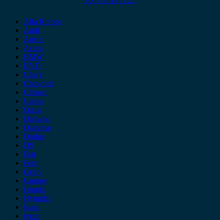
2007-2014 / c2 ,
Alfa Romeo
Audi
Austin
Acura
BMW
BYD
Chery
Chevrolet
Citroen
Cupra
Dacia
Daewoo
Daihatsu
Dodge
DS
Fiat
Ford
Geely
Gonow
Honda
Hyundai
Isuzu
iveco