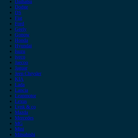
Daihatsu
Dodge
DS
Fiat
Ford
Geely
Gonow
Honda
Hyundai
Isuzu
iveco
Jaecoo
Jaguar
Jeep Chrysler
KIA
Lada
Lancia
Leapmotor
Lexus
Lynk & co
Mazda
Mercedes
MG
Mini
Mitsubishi