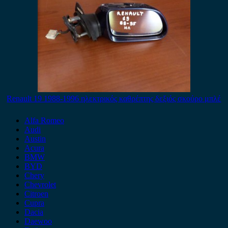
Renault 19 1988-1996 ηλεκτρικός καθρέπτης δεξιός σκούρο μπλέ
Alfa Romeo
Audi
Austin
Acura
BMW
BYD
Chery
Chevrolet
Citroen
Cupra
Dacia
Daewoo