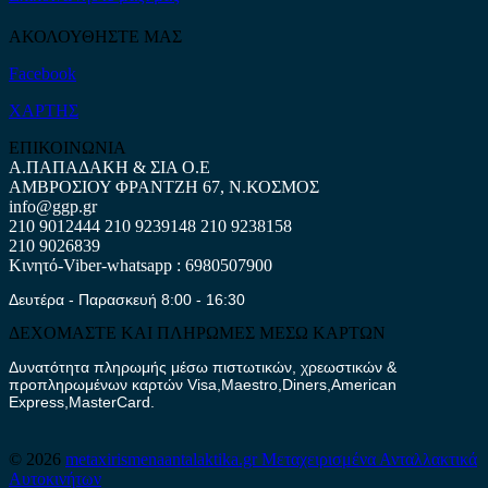
ΑΚΟΛΟΥΘΗΣΤΕ ΜΑΣ
Facebook
ΧΑΡΤΗΣ
ΕΠΙΚΟΙΝΩΝΙΑ
Α.ΠΑΠΑΔΑΚΗ & ΣΙΑ Ο.Ε
ΑΜΒΡΟΣΙΟΥ ΦΡΑΝΤΖΗ 67, Ν.ΚΟΣΜΟΣ
info@ggp.gr
210 9012444
210 9239148
210 9238158
210 9026839
Κινητό-Viber-whatsapp : 6980507900
Δευτέρα - Παρασκευή 8:00 - 16:30
ΔΕΧΟΜΑΣΤΕ ΚΑΙ ΠΛΗΡΩΜΕΣ ΜΕΣΩ ΚΑΡΤΩΝ
Δυνατότητα πληρωμής μέσω πιστωτικών, χρεωστικών &
προπληρωμένων καρτών Visa,Maestro,Diners,American
Express,MasterCard.
© 2026
metaxirismenaantalaktika.gr
Μεταχειρισμένα Ανταλλακτικά
Αυτοκινήτων