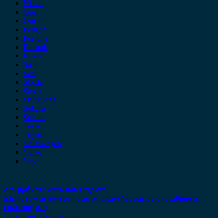
Nissan
Opel
Omoda
Peugeot
Porsche
Renault
Rover
Saab
Seat
Skoda
Smart
ssangyong
Subaru
Suzuki
Tesla
Toyota
Volkswagen
Volvo
Xev
Δεν βρήκατε αυτό που ψάχνετε;
Είμαστε στη διάθεση σας να απαντήσουμε σε οποιαδήποτε
ερώτηση σας.
Επικοινωνήστε μαζί μας