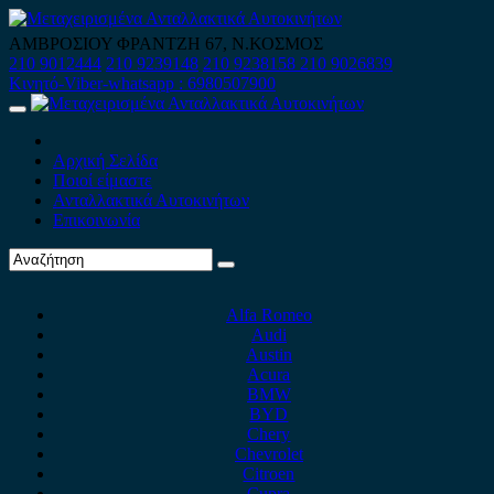
Skip
to
ΑΜΒΡΟΣΙΟΥ ΦΡΑΝΤΖΗ 67, Ν.ΚΟΣΜΟΣ
content
210 9012444
210 9239148
210 9238158
210 9026839
Κινητό-Viber-whatsapp : 6980507900
Primary
Menu
Αρχική Σελίδα
Ποιοί είμαστε
Ανταλλακτικά Αυτοκινήτων
Επικοινωνία
Alfa Romeo
Audi
Austin
Acura
BMW
BYD
Chery
Chevrolet
Citroen
Cupra