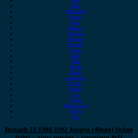
MG
Mini
Mitsubishi
Nissan
Opel
Omoda
Peugeot
Porsche
Renault
Rover
Saab
Seat
Skoda
Smart
ssangyong
Subaru
Suzuki
Tesla
Toyota
Volkswagen
Volvo
Xev
Renault 19 1988-1992 4πορτο (4θυρο) Sedan
(sdn) – πίσω φανάρι – καινούριο δεξί