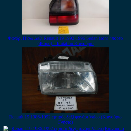
Φανάρι Πίσω Δεξί Renault 19 1992-1996 Sedan (sdn) 4πορτο
(4θυρο) – Imitation Καινούριο
Renault 19 1986-1992 εμπρός δεξί φανάρι Valeo (Καινούριο
Γνήσιο)