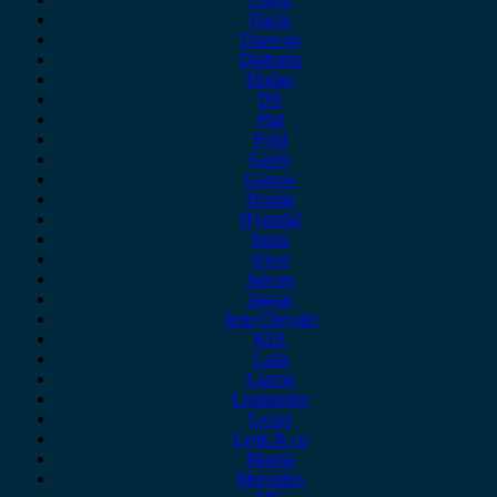
Dacia
Daewoo
Daihatsu
Dodge
DS
Fiat
Ford
Geely
Gonow
Honda
Hyundai
Isuzu
iveco
Jaecoo
Jaguar
Jeep Chrysler
KIA
Lada
Lancia
Leapmotor
Lexus
Lynk & co
Mazda
Mercedes