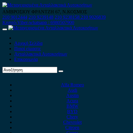
Skip
to
ΑΜΒΡΟΣΙΟΥ ΦΡΑΝΤΖΗ 67, Ν.ΚΟΣΜΟΣ
content
210 9012444
210 9239148
210 9238158
210 9026839
Κινητό-Viber-whatsapp : 6980507900
Primary
Menu
Αρχική Σελίδα
Ποιοί είμαστε
Ανταλλακτικά Αυτοκινήτων
Επικοινωνία
Alfa Romeo
Audi
Austin
Acura
BMW
BYD
Chery
Chevrolet
Citroen
Cupra