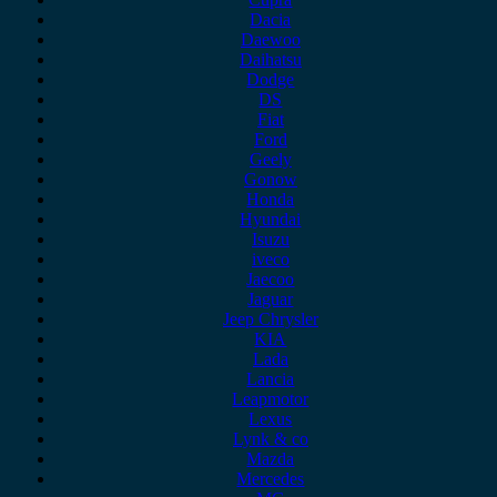
Dacia
Daewoo
Daihatsu
Dodge
DS
Fiat
Ford
Geely
Gonow
Honda
Hyundai
Isuzu
iveco
Jaecoo
Jaguar
Jeep Chrysler
KIA
Lada
Lancia
Leapmotor
Lexus
Lynk & co
Mazda
Mercedes