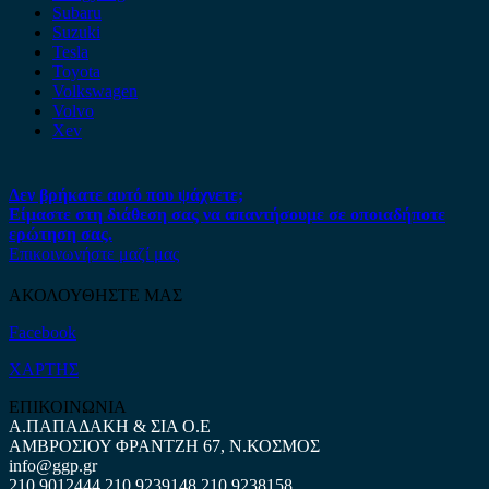
Subaru
Suzuki
Tesla
Toyota
Volkswagen
Volvo
Xev
Δεν βρήκατε αυτό που ψάχνετε;
Είμαστε στη διάθεση σας να απαντήσουμε σε οποιαδήποτε
ερώτηση σας.
Επικοινωνήστε μαζί μας
ΑΚΟΛΟΥΘΗΣΤΕ ΜΑΣ
Facebook
ΧΑΡΤΗΣ
ΕΠΙΚΟΙΝΩΝΙΑ
Α.ΠΑΠΑΔΑΚΗ & ΣΙΑ Ο.Ε
ΑΜΒΡΟΣΙΟΥ ΦΡΑΝΤΖΗ 67, Ν.ΚΟΣΜΟΣ
info@ggp.gr
210 9012444
210 9239148
210 9238158