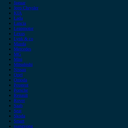
Jaguar
Jeep Chrysler
KIA
Lada
Lancia
Leapmotor
Lexus
Lynk & co
Mazda
Mercedes
MG
Mini
Mitsubishi
Nissan
Opel
Omoda
Peugeot
Porsche
Renault
Rover
Saab
Seat
Skoda
Smart
ssangyong