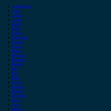
Alfa Romeo
Audi
Austin
Acura
BMW
BYD
Chery
Chevrolet
Citroen
Cupra
Dacia
Daewoo
Daihatsu
Dodge
DS
Fiat
Ford
Geely
Gonow
Honda
Hyundai
Isuzu
iveco
Jaecoo