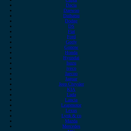
Dacia
Daewoo
Daihatsu
Dodge
DS
Fiat
Ford
Geely
Gonow
Honda
Hyundai
Isuzu
iveco
Jaecoo
Jaguar
Jeep Chrysler
KIA
Lada
Lancia
Leapmotor
Lexus
Lynk & co
Mazda
Mercedes