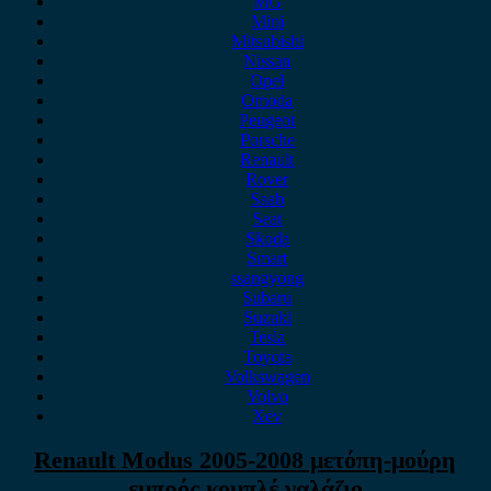
MG
Mini
Mitsubishi
Nissan
Opel
Omoda
Peugeot
Porsche
Renault
Rover
Saab
Seat
Skoda
Smart
ssangyong
Subaru
Suzuki
Tesla
Toyota
Volkswagen
Volvo
Xev
Renault Modus 2005-2008 μετόπη-μούρη
εμπρός κομπλέ γαλάζιο