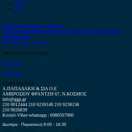
Volvo
Xev
Δεν βρήκατε αυτό που ψάχνετε;
Είμαστε στη διάθεση σας να απαντήσουμε σε οποιαδήποτε
ερώτηση σας.
Επικοινωνήστε μαζί μας
ΑΚΟΛΟΥΘΗΣΤΕ ΜΑΣ
Facebook
ΧΑΡΤΗΣ
ΕΠΙΚΟΙΝΩΝΙΑ
Α.ΠΑΠΑΔΑΚΗ & ΣΙΑ Ο.Ε
ΑΜΒΡΟΣΙΟΥ ΦΡΑΝΤΖΗ 67, Ν.ΚΟΣΜΟΣ
info@ggp.gr
210 9012444
210 9239148
210 9238158
210 9026839
Κινητό-Viber-whatsapp : 6980507900
Δευτέρα - Παρασκευή 8:00 - 16:30