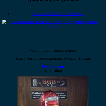
RENAULT MODUS 2005-2013
Μετόπη-μούρη εμπρός κομπλέ
(Καπό, φτερά, προφυλακτήρας, φανάρια, ψυγεία)
Ρωτήστε τιμή
Δείτε επίσης