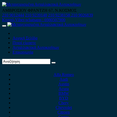
Skip
to
ΑΜΒΡΟΣΙΟΥ ΦΡΑΝΤΖΗ 67, Ν.ΚΟΣΜΟΣ
content
210 9012444
210 9239148
210 9238158
210 9026839
Κινητό-Viber-whatsapp : 6980507900
Primary
Menu
Αρχική Σελίδα
Ποιοί είμαστε
Ανταλλακτικά Αυτοκινήτων
Επικοινωνία
Alfa Romeo
Audi
Austin
Acura
BMW
BYD
Chery
Chevrolet
Citroen
Cupra