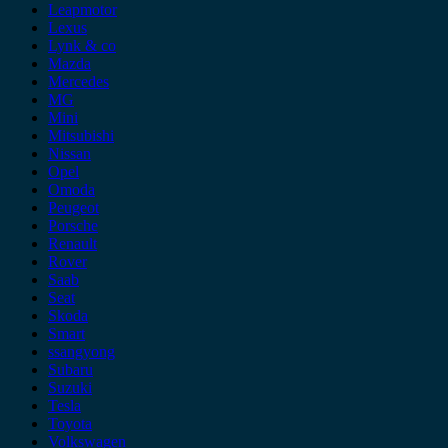
Leapmotor
Lexus
Lynk & co
Mazda
Mercedes
MG
Mini
Mitsubishi
Nissan
Opel
Omoda
Peugeot
Porsche
Renault
Rover
Saab
Seat
Skoda
Smart
ssangyong
Subaru
Suzuki
Tesla
Toyota
Volkswagen