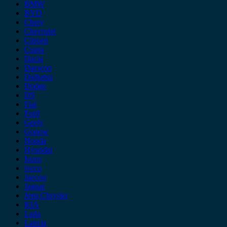
BMW
BYD
Chery
Chevrolet
Citroen
Cupra
Dacia
Daewoo
Daihatsu
Dodge
DS
Fiat
Ford
Geely
Gonow
Honda
Hyundai
Isuzu
iveco
Jaecoo
Jaguar
Jeep Chrysler
KIA
Lada
Lancia