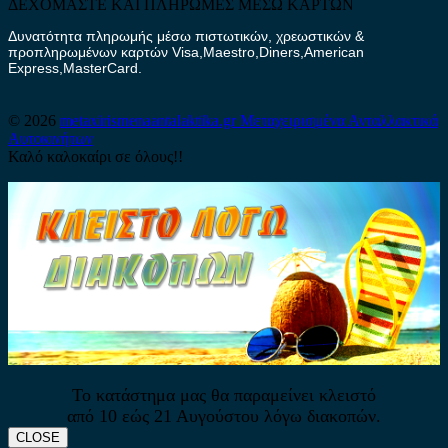
ΔΕΧΟΜΑΣΤΕ ΚΑΙ ΠΛΗΡΩΜΕΣ ΜΕΣΩ ΚΑΡΤΩΝ
Δυνατότητα πληρωμής μέσω πιστωτικών, χρεωστικών &
προπληρωμένων καρτών Visa,Maestro,Diners,American
Express,MasterCard.
© 2026
metaxirismenaantalaktika.gr
Μεταχειρισμένα Ανταλλακτικά
Αυτοκινήτων
Καλό καλοκαίρι σε όλους!!
Το κατάστημα μας θα παραμείνει κλειστό
από 10 εώς 21 Αυγούστου λόγω διακοπών.
CLOSE