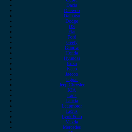
Dacia
Daewoo
Daihatsu
Dodge
DS
Fiat
Ford
Geely
Gonow
Honda
Hyundai
Isuzu
iveco
Jaecoo
Jaguar
Jeep Chrysler
KIA
Lada
Lancia
Leapmotor
Lexus
Lynk & co
Mazda
Mercedes