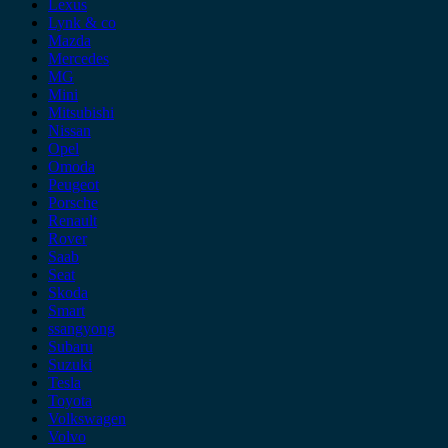
Lexus
Lynk & co
Mazda
Mercedes
MG
Mini
Mitsubishi
Nissan
Opel
Omoda
Peugeot
Porsche
Renault
Rover
Saab
Seat
Skoda
Smart
ssangyong
Subaru
Suzuki
Tesla
Toyota
Volkswagen
Volvo