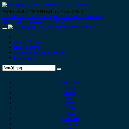
Skip
to
ΑΜΒΡΟΣΙΟΥ ΦΡΑΝΤΖΗ 67, Ν.ΚΟΣΜΟΣ
content
210 9012444
210 9239148
210 9238158
210 9026839
Κινητό-Viber-whatsapp : 6980507900
Primary
Menu
Αρχική Σελίδα
Ποιοί είμαστε
Ανταλλακτικά Αυτοκινήτων
Επικοινωνία
Alfa Romeo
Audi
Austin
Acura
BMW
BYD
Chery
Chevrolet
Citroen
Cupra