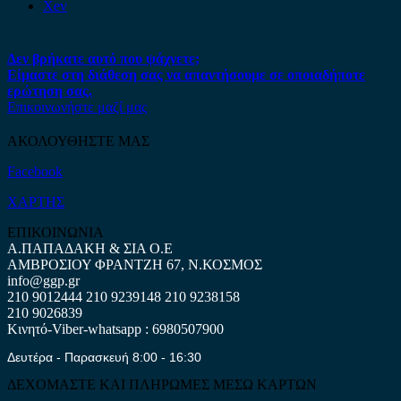
Xev
Δεν βρήκατε αυτό που ψάχνετε;
Είμαστε στη διάθεση σας να απαντήσουμε σε οποιαδήποτε
ερώτηση σας.
Επικοινωνήστε μαζί μας
ΑΚΟΛΟΥΘΗΣΤΕ ΜΑΣ
Facebook
ΧΑΡΤΗΣ
ΕΠΙΚΟΙΝΩΝΙΑ
Α.ΠΑΠΑΔΑΚΗ & ΣΙΑ Ο.Ε
ΑΜΒΡΟΣΙΟΥ ΦΡΑΝΤΖΗ 67, Ν.ΚΟΣΜΟΣ
info@ggp.gr
210 9012444
210 9239148
210 9238158
210 9026839
Κινητό-Viber-whatsapp : 6980507900
Δευτέρα - Παρασκευή 8:00 - 16:30
ΔΕΧΟΜΑΣΤΕ ΚΑΙ ΠΛΗΡΩΜΕΣ ΜΕΣΩ ΚΑΡΤΩΝ