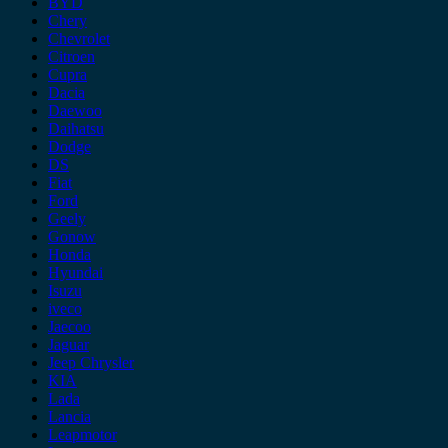
BYD
Chery
Chevrolet
Citroen
Cupra
Dacia
Daewoo
Daihatsu
Dodge
DS
Fiat
Ford
Geely
Gonow
Honda
Hyundai
Isuzu
iveco
Jaecoo
Jaguar
Jeep Chrysler
KIA
Lada
Lancia
Leapmotor