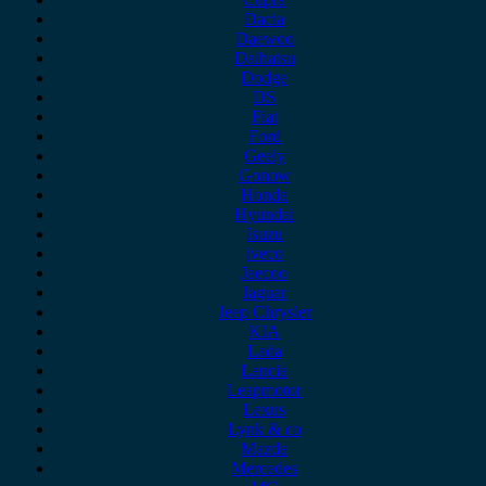
Dacia
Daewoo
Daihatsu
Dodge
DS
Fiat
Ford
Geely
Gonow
Honda
Hyundai
Isuzu
iveco
Jaecoo
Jaguar
Jeep Chrysler
KIA
Lada
Lancia
Leapmotor
Lexus
Lynk & co
Mazda
Mercedes