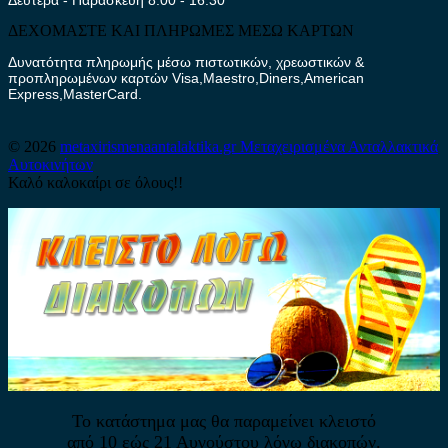
ΔΕΧΟΜΑΣΤΕ ΚΑΙ ΠΛΗΡΩΜΕΣ ΜΕΣΩ ΚΑΡΤΩΝ
Δυνατότητα πληρωμής μέσω πιστωτικών, χρεωστικών &
προπληρωμένων καρτών Visa,Maestro,Diners,American
Express,MasterCard.
© 2026
metaxirismenaantalaktika.gr
Μεταχειρισμένα Ανταλλακτικά
Αυτοκινήτων
Καλό καλοκαίρι σε όλους!!
Το κατάστημα μας θα παραμείνει κλειστό
από 10 εώς 21 Αυγούστου λόγω διακοπών.