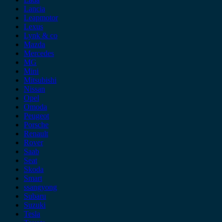
Lancia
Leapmotor
Lexus
Lynk & co
Mazda
Mercedes
MG
Mini
Mitsubishi
Nissan
Opel
Omoda
Peugeot
Porsche
Renault
Rover
Saab
Seat
Skoda
Smart
ssangyong
Subaru
Suzuki
Tesla