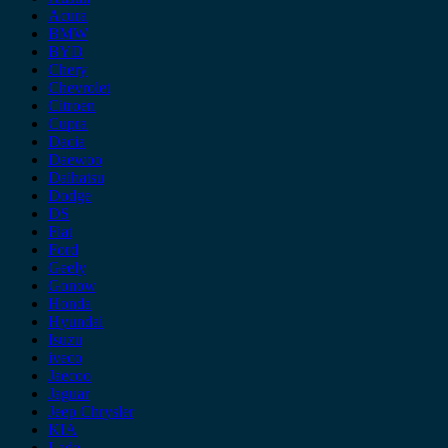
Acura
BMW
BYD
Chery
Chevrolet
Citroen
Cupra
Dacia
Daewoo
Daihatsu
Dodge
DS
Fiat
Ford
Geely
Gonow
Honda
Hyundai
Isuzu
iveco
Jaecoo
Jaguar
Jeep Chrysler
KIA
Lada