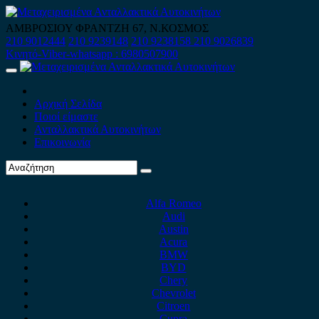
Skip
to
ΑΜΒΡΟΣΙΟΥ ΦΡΑΝΤΖΗ 67, Ν.ΚΟΣΜΟΣ
content
210 9012444
210 9239148
210 9238158
210 9026839
Κινητό-Viber-whatsapp : 6980507900
Primary
Menu
Αρχική Σελίδα
Ποιοί είμαστε
Ανταλλακτικά Αυτοκινήτων
Επικοινωνία
Alfa Romeo
Audi
Austin
Acura
BMW
BYD
Chery
Chevrolet
Citroen
Cupra