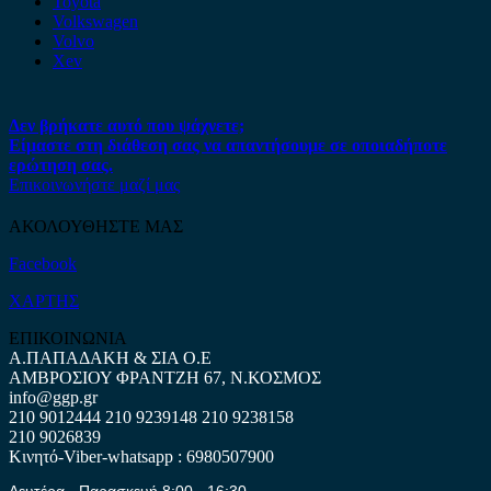
Toyota
Volkswagen
Volvo
Xev
Δεν βρήκατε αυτό που ψάχνετε;
Είμαστε στη διάθεση σας να απαντήσουμε σε οποιαδήποτε
ερώτηση σας.
Επικοινωνήστε μαζί μας
ΑΚΟΛΟΥΘΗΣΤΕ ΜΑΣ
Facebook
ΧΑΡΤΗΣ
ΕΠΙΚΟΙΝΩΝΙΑ
Α.ΠΑΠΑΔΑΚΗ & ΣΙΑ Ο.Ε
ΑΜΒΡΟΣΙΟΥ ΦΡΑΝΤΖΗ 67, Ν.ΚΟΣΜΟΣ
info@ggp.gr
210 9012444
210 9239148
210 9238158
210 9026839
Κινητό-Viber-whatsapp : 6980507900
Δευτέρα - Παρασκευή 8:00 - 16:30