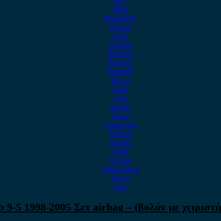
MG
Mini
Mitsubishi
Nissan
Opel
Omoda
Peugeot
Porsche
Renault
Rover
Saab
Seat
Skoda
Smart
ssangyong
Subaru
Suzuki
Tesla
Toyota
Volkswagen
Volvo
Xev
b 9-5 1998-2005 Σετ airbag – (βολάν με χειριστή