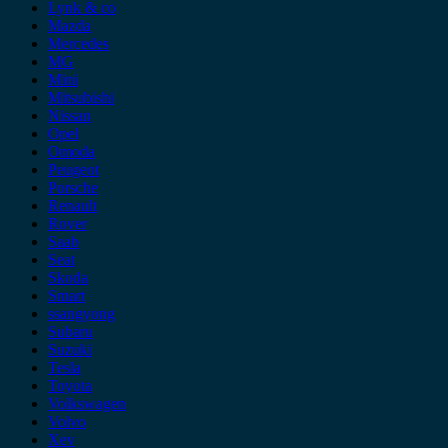
Lynk & co
Mazda
Mercedes
MG
Mini
Mitsubishi
Nissan
Opel
Omoda
Peugeot
Porsche
Renault
Rover
Saab
Seat
Skoda
Smart
ssangyong
Subaru
Suzuki
Tesla
Toyota
Volkswagen
Volvo
Xev