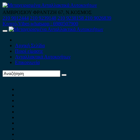
Skip
to
ΑΜΒΡΟΣΙΟΥ ΦΡΑΝΤΖΗ 67, Ν.ΚΟΣΜΟΣ
content
210 9012444
210 9239148
210 9238158
210 9026839
Κινητό-Viber-whatsapp : 6980507900
Primary
Menu
Αρχική Σελίδα
Ποιοί είμαστε
Ανταλλακτικά Αυτοκινήτων
Επικοινωνία