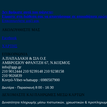
Δεν βρήκατε αυτό που ψάχνετε;
Είμαστε στη διάθεση σας να απαντήσουμε σε οποιαδήποτε ερώτ
Επικοινωνήστε μαζί μας
ΑΚΟΛΟΥΘΗΣΤΕ ΜΑΣ
Facebook
ΧΑΡΤΗΣ
ΕΠΙΚΟΙΝΩΝΙΑ
Α.ΠΑΠΑΔΑΚΗ & ΣΙΑ Ο.Ε
ΑΜΒΡΟΣΙΟΥ ΦΡΑΝΤΖΗ 67, Ν.ΚΟΣΜΟΣ
info@ggp.gr
210 9012444
210 9239148
210 9238158
210 9026839
Κινητό-Viber-whatsapp : 6980507900
Δευτέρα - Παρασκευή 8:00 - 16:30
ΔΕΧΟΜΑΣΤΕ ΚΑΙ ΠΛΗΡΩΜΕΣ ΜΕΣΩ ΚΑΡΤΩΝ
Δυνατότητα πληρωμής μέσω πιστωτικών, χρεωστικών & προπληρωμέν