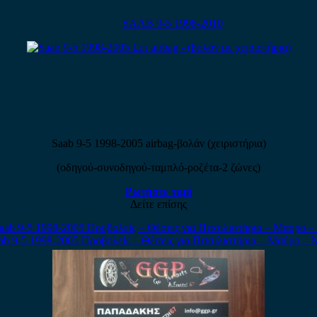
SAAB 9-5 1998-2010
Saab 9-5 1998-2005 airbag-βολάν (χειριστήρια)
(οδηγού-συνοδηγού-ταμπλό-ροζέτα-2 ζώνες)
Ρωτήστε τιμή
Δείτε επίσης
ab 9-5 1998-2005 Προβολείς – Θέσεις για Πιτσιλιστήρια – Μαύρο –