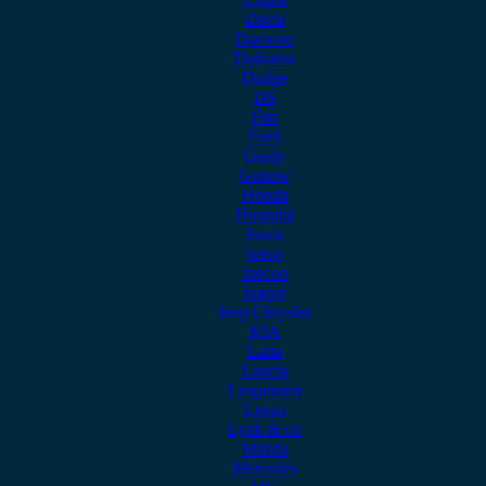
Dacia
Daewoo
Daihatsu
Dodge
DS
Fiat
Ford
Geely
Gonow
Honda
Hyundai
Isuzu
iveco
Jaecoo
Jaguar
Jeep Chrysler
KIA
Lada
Lancia
Leapmotor
Lexus
Lynk & co
Mazda
Mercedes