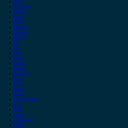
Chery
Chevrolet
Citroen
Cupra
Dacia
Daewoo
Daihatsu
Dodge
DS
Fiat
Ford
Geely
Gonow
Honda
Hyundai
Isuzu
iveco
Jaecoo
Jaguar
Jeep Chrysler
KIA
Lada
Lancia
Leapmotor
Lexus