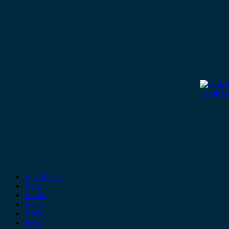
Saab 9
Alfa Romeo
Audi
Austin
Acura
BMW
BYD