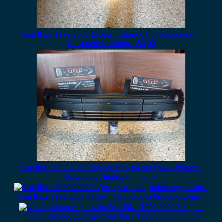
Seat Ibiza 1999-2002 Σπόιλερ Εμπρός Προφυλακτήρα –
Καινούριο Imitation – 50,00
Seat Ibiza 1999-2002 Εμπρός Προφυλακτήρας – Primer –
Καινούριος Imitation – 50,00
Seat Ibiza 1999-2002 δεξιός ηλεκτρικός καθρέπτης ασημί .
Φαναρι εμπρος αριστερο Seat Ibiza 1999-2002 δίλαμπο