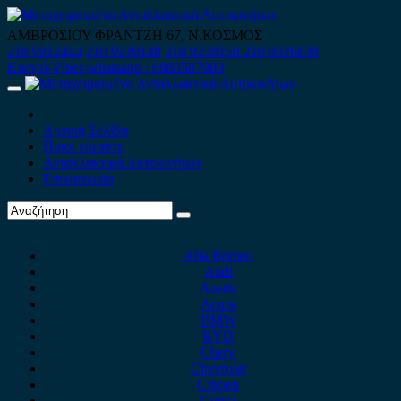
Skip
to
ΑΜΒΡΟΣΙΟΥ ΦΡΑΝΤΖΗ 67, Ν.ΚΟΣΜΟΣ
content
210 9012444
210 9239148
210 9238158
210 9026839
Κινητό-Viber-whatsapp : 6980507900
Primary
Menu
Αρχική Σελίδα
Ποιοί είμαστε
Ανταλλακτικά Αυτοκινήτων
Επικοινωνία
Alfa Romeo
Audi
Austin
Acura
BMW
BYD
Chery
Chevrolet
Citroen
Cupra