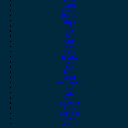
Dacia
Daewoo
Daihatsu
Dodge
DS
Fiat
Ford
Geely
Gonow
Honda
Hyundai
Isuzu
iveco
Jaecoo
Jaguar
Jeep Chrysler
KIA
Lada
Lancia
Leapmotor
Lexus
Lynk & co
Mazda
Mercedes