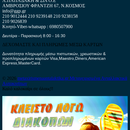
Α.ΠΑΠΑΔΑΚΗ & ΣΙΑ Ο.Ε
ΑΜΒΡΟΣΙΟΥ ΦΡΑΝΤΖΗ 67, Ν.ΚΟΣΜΟΣ
info@ggp.gr
210 9012444
210 9239148
210 9238158
210 9026839
Κινητό-Viber-whatsapp : 6980507900
Δευτέρα - Παρασκευή 8:00 - 16:30
ΔΕΧΟΜΑΣΤΕ ΚΑΙ ΠΛΗΡΩΜΕΣ ΜΕΣΩ ΚΑΡΤΩΝ
Δυνατότητα πληρωμής μέσω πιστωτικών, χρεωστικών &
προπληρωμένων καρτών Visa,Maestro,Diners,American
Express,MasterCard.
© 2026
metaxirismenaantalaktika.gr
Μεταχειρισμένα Ανταλλακτικά
Αυτοκινήτων
Καλό καλοκαίρι σε όλους!!