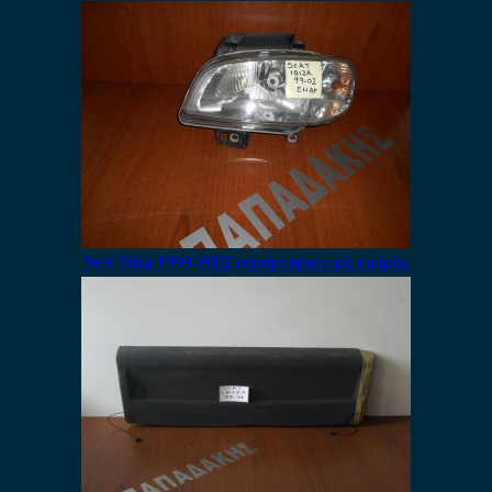
Seat Ibiza 1999-2002 φανάρι αριστερό εμπρός