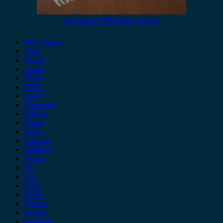
Seat Ibiza 1999-2002 εταζέρα
Alfa Romeo
Audi
Austin
Acura
BMW
BYD
Chery
Chevrolet
Citroen
Cupra
Dacia
Daewoo
Daihatsu
Dodge
DS
Fiat
Ford
Geely
Gonow
Honda
Hyundai