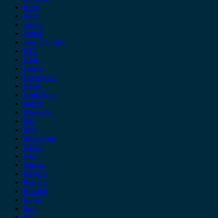
Isuzu
iveco
Jaecoo
Jaguar
Jeep Chrysler
KIA
Lada
Lancia
Leapmotor
Lexus
Lynk & co
Mazda
Mercedes
MG
Mini
Mitsubishi
Nissan
Opel
Omoda
Peugeot
Porsche
Renault
Rover
Saab
Seat