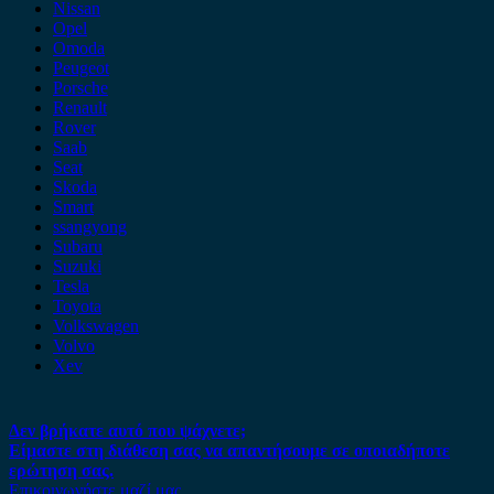
Nissan
Opel
Omoda
Peugeot
Porsche
Renault
Rover
Saab
Seat
Skoda
Smart
ssangyong
Subaru
Suzuki
Tesla
Toyota
Volkswagen
Volvo
Xev
Δεν βρήκατε αυτό που ψάχνετε;
Είμαστε στη διάθεση σας να απαντήσουμε σε οποιαδήποτε
ερώτηση σας.
Επικοινωνήστε μαζί μας