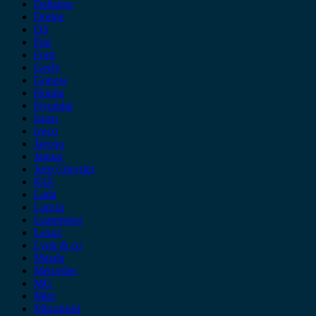
Daihatsu
Dodge
DS
Fiat
Ford
Geely
Gonow
Honda
Hyundai
Isuzu
iveco
Jaecoo
Jaguar
Jeep Chrysler
KIA
Lada
Lancia
Leapmotor
Lexus
Lynk & co
Mazda
Mercedes
MG
Mini
Mitsubishi