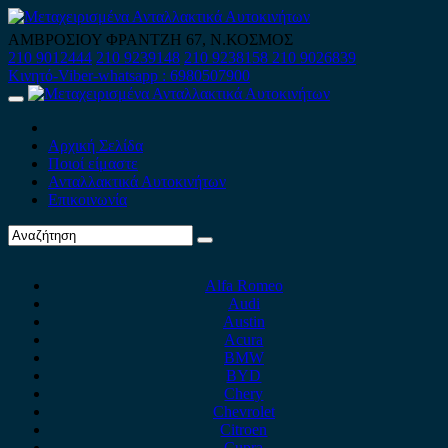
Skip
to
ΑΜΒΡΟΣΙΟΥ ΦΡΑΝΤΖΗ 67, Ν.ΚΟΣΜΟΣ
content
210 9012444
210 9239148
210 9238158
210 9026839
Κινητό-Viber-whatsapp : 6980507900
Primary
Menu
Αρχική Σελίδα
Ποιοί είμαστε
Ανταλλακτικά Αυτοκινήτων
Επικοινωνία
Alfa Romeo
Audi
Austin
Acura
BMW
BYD
Chery
Chevrolet
Citroen
Cupra