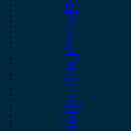
Dacia
Daewoo
Daihatsu
Dodge
DS
Fiat
Ford
Geely
Gonow
Honda
Hyundai
Isuzu
iveco
Jaecoo
Jaguar
Jeep Chrysler
KIA
Lada
Lancia
Leapmotor
Lexus
Lynk & co
Mazda
Mercedes