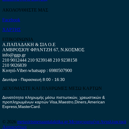
ΑΚΟΛΟΥΘΗΣΤΕ ΜΑΣ
Facebook
ΧΑΡΤΗΣ
ΕΠΙΚΟΙΝΩΝΙΑ
Α.ΠΑΠΑΔΑΚΗ & ΣΙΑ Ο.Ε
ΑΜΒΡΟΣΙΟΥ ΦΡΑΝΤΖΗ 67, Ν.ΚΟΣΜΟΣ
info@ggp.gr
210 9012444
210 9239148
210 9238158
210 9026839
Κινητό-Viber-whatsapp : 6980507900
Δευτέρα - Παρασκευή 8:00 - 16:30
ΔΕΧΟΜΑΣΤΕ ΚΑΙ ΠΛΗΡΩΜΕΣ ΜΕΣΩ ΚΑΡΤΩΝ
Δυνατότητα πληρωμής μέσω πιστωτικών, χρεωστικών &
προπληρωμένων καρτών Visa,Maestro,Diners,American
Express,MasterCard.
© 2026
metaxirismenaantalaktika.gr
Μεταχειρισμένα Ανταλλακτικά
Αυτοκινήτων