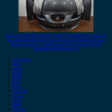
Seat Leon 2009-2012 Μούρη (Καπό 2 Φτερά Εμπρός Αριστερό
Φανάρι Προφυλακτήρα Ασιμή κομπλέ με Προβολείς Μάσκα
Μετόπη κομπλέ με Τραβέρσα και Ψυγείο Νερού Ψυγείο
Aircondition Βεντιλάτερ) / Θ
Alfa Romeo
Audi
Austin
Acura
BMW
BYD
Chery
Chevrolet
Citroen
Cupra
Dacia
Daewoo