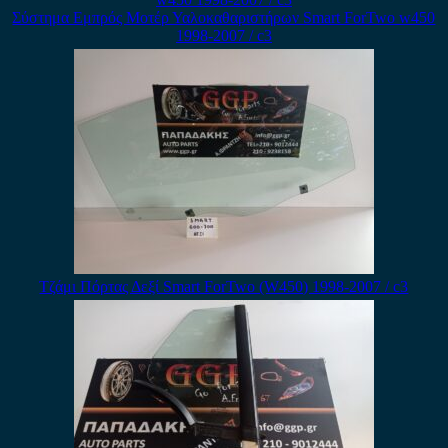
Σύστημα Εμπρός Μοτέρ Υαλοκαθαριστήρων Smart ForTwo w450
1998-2007 / c3
Τζάμι Πόρτας Δεξί Smart ForTwo (W450) 1998-2007 / c3