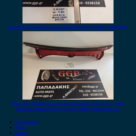
Φινιστρίνι (φιλιστρίνι) Δεξί Smart ForTwo (W450) 1998-2007
Πλαστικό Εμπρός Εσωτερικό Παρμπρίζ (ενίσχυση / τόξο)
Κόκκινο Smart ForTwo (W450) (600) 1998-2002 / c1
Alfa Romeo
Audi
Austin