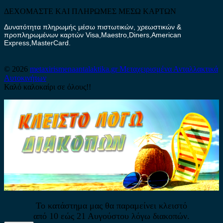
ΔΕΧΟΜΑΣΤΕ ΚΑΙ ΠΛΗΡΩΜΕΣ ΜΕΣΩ ΚΑΡΤΩΝ
Δυνατότητα πληρωμής μέσω πιστωτικών, χρεωστικών &
προπληρωμένων καρτών Visa,Maestro,Diners,American
Express,MasterCard.
© 2026
metaxirismenaantalaktika.gr
Μεταχειρισμένα Ανταλλακτικά
Αυτοκινήτων
Καλό καλοκαίρι σε όλους!!
Το κατάστημα μας θα παραμείνει κλειστό
από 10 εώς 21 Αυγούστου λόγω διακοπών.