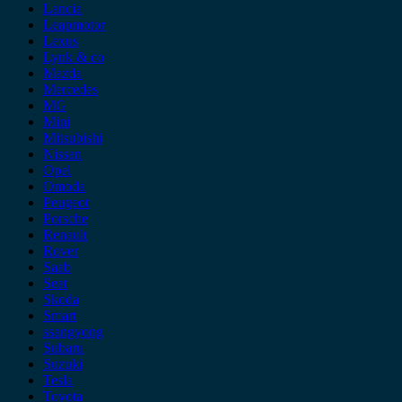
Lancia
Leapmotor
Lexus
Lynk & co
Mazda
Mercedes
MG
Mini
Mitsubishi
Nissan
Opel
Omoda
Peugeot
Porsche
Renault
Rover
Saab
Seat
Skoda
Smart
ssangyong
Subaru
Suzuki
Tesla
Toyota