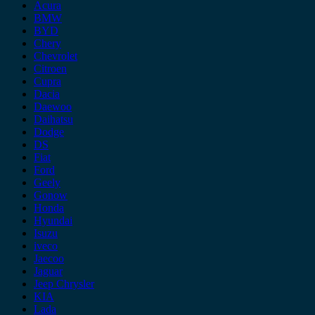
Acura
BMW
BYD
Chery
Chevrolet
Citroen
Cupra
Dacia
Daewoo
Daihatsu
Dodge
DS
Fiat
Ford
Geely
Gonow
Honda
Hyundai
Isuzu
iveco
Jaecoo
Jaguar
Jeep Chrysler
KIA
Lada