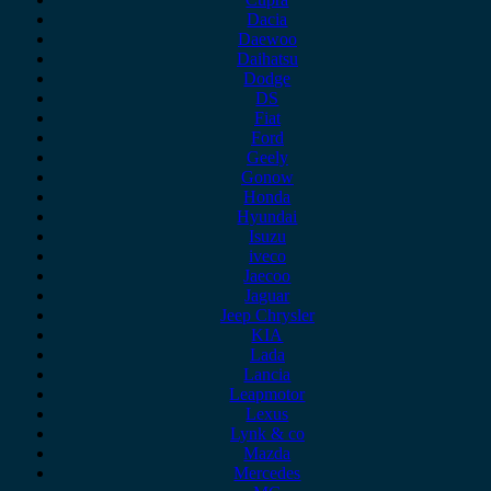
Dacia
Daewoo
Daihatsu
Dodge
DS
Fiat
Ford
Geely
Gonow
Honda
Hyundai
Isuzu
iveco
Jaecoo
Jaguar
Jeep Chrysler
KIA
Lada
Lancia
Leapmotor
Lexus
Lynk & co
Mazda
Mercedes