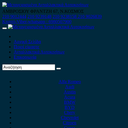
Skip
to
ΑΜΒΡΟΣΙΟΥ ΦΡΑΝΤΖΗ 67, Ν.ΚΟΣΜΟΣ
content
210 9012444
210 9239148
210 9238158
210 9026839
Κινητό-Viber-whatsapp : 6980507900
Primary
Menu
Αρχική Σελίδα
Ποιοί είμαστε
Ανταλλακτικά Αυτοκινήτων
Επικοινωνία
Alfa Romeo
Audi
Austin
Acura
BMW
BYD
Chery
Chevrolet
Citroen
Cupra