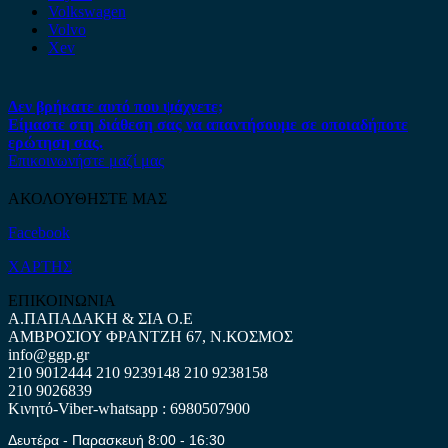
Volkswagen
Volvo
Xev
Δεν βρήκατε αυτό που ψάχνετε;
Είμαστε στη διάθεση σας να απαντήσουμε σε οποιαδήποτε
ερώτηση σας.
Επικοινωνήστε μαζί μας
ΑΚΟΛΟΥΘΗΣΤΕ ΜΑΣ
Facebook
ΧΑΡΤΗΣ
ΕΠΙΚΟΙΝΩΝΙΑ
Α.ΠΑΠΑΔΑΚΗ & ΣΙΑ Ο.Ε
ΑΜΒΡΟΣΙΟΥ ΦΡΑΝΤΖΗ 67, Ν.ΚΟΣΜΟΣ
info@ggp.gr
210 9012444
210 9239148
210 9238158
210 9026839
Κινητό-Viber-whatsapp : 6980507900
Δευτέρα - Παρασκευή 8:00 - 16:30