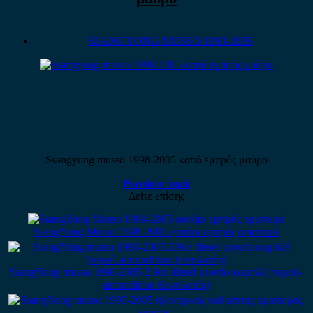
SSANGYONG MUSSO 1993-2005
Ssangyong musso 1998-2005 καπό εμπρός μαύρο
Ρωτήστε τιμή
Δείτε επίσης
SsangYong Musso 1998-2005 φανάρι εμπρός αριστερό
SsangYong musso 1998-2005 2.9cc diesel ψυγείο κομπλέ (νερού-
aircondition-βεντιλατέρ)