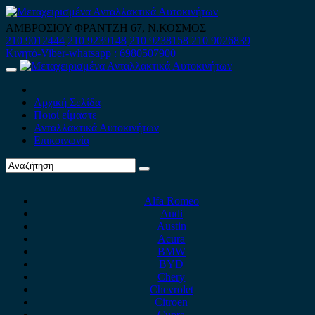
Skip
to
ΑΜΒΡΟΣΙΟΥ ΦΡΑΝΤΖΗ 67, Ν.ΚΟΣΜΟΣ
content
210 9012444
210 9239148
210 9238158
210 9026839
Κινητό-Viber-whatsapp : 6980507900
Primary
Menu
Αρχική Σελίδα
Ποιοί είμαστε
Ανταλλακτικά Αυτοκινήτων
Επικοινωνία
Alfa Romeo
Audi
Austin
Acura
BMW
BYD
Chery
Chevrolet
Citroen
Cupra