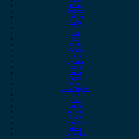
Dacia
Daewoo
Daihatsu
Dodge
DS
Fiat
Ford
Geely
Gonow
Honda
Hyundai
Isuzu
iveco
Jaecoo
Jaguar
Jeep Chrysler
KIA
Lada
Lancia
Leapmotor
Lexus
Lynk & co
Mazda
Mercedes