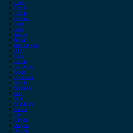
Geely
Gonow
Honda
Hyundai
Isuzu
iveco
Jaecoo
Jaguar
Jeep Chrysler
KIA
Lada
Lancia
Leapmotor
Lexus
Lynk & co
Mazda
Mercedes
MG
Mini
Mitsubishi
Nissan
Opel
Omoda
Peugeot
Porsche