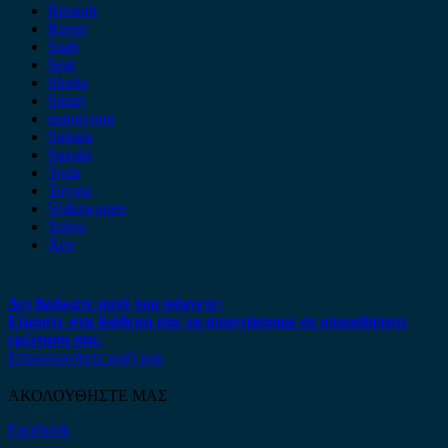
Renault
Rover
Saab
Seat
Skoda
Smart
ssangyong
Subaru
Suzuki
Tesla
Toyota
Volkswagen
Volvo
Xev
Δεν βρήκατε αυτό που ψάχνετε;
Είμαστε στη διάθεση σας να απαντήσουμε σε οποιαδήποτε
ερώτηση σας.
Επικοινωνήστε μαζί μας
ΑΚΟΛΟΥΘΗΣΤΕ ΜΑΣ
Facebook