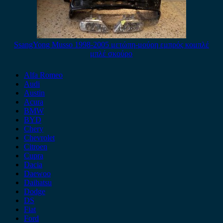
SsangYong Musso 1998-2005 μετώπη-μούρη εμπρός κομπλέ
μπλέ σκούρο
Alfa Romeo
Audi
Austin
Acura
BMW
BYD
Chery
Chevrolet
Citroen
Cupra
Dacia
Daewoo
Daihatsu
Dodge
DS
Fiat
Ford