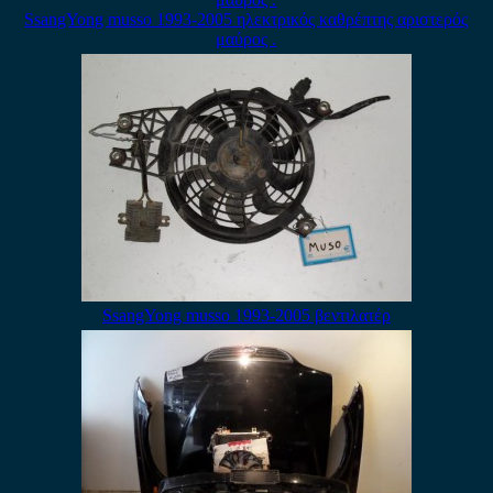
SsangYong musso 1993-2005 ηλεκτρικός καθρέπτης αριστερός
μαύρος .
SsangYong musso 1993-2005 βεντιλατέρ