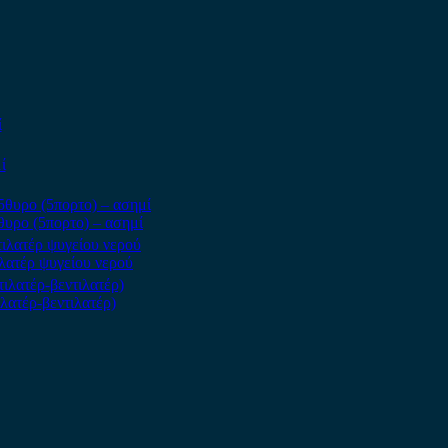
θυρο (5πορτο) – ασημί
ιλατέρ ψυγείου νερού
ιλατέρ-βεντιλατέρ)