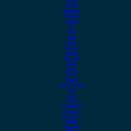
Dacia
Daewoo
Daihatsu
Dodge
DS
Fiat
Ford
Geely
Gonow
Honda
Hyundai
Isuzu
iveco
Jaecoo
Jaguar
Jeep Chrysler
KIA
Lada
Lancia
Leapmotor
Lexus
Lynk & co
Mazda
Mercedes