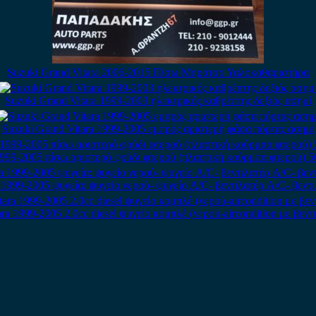
Suzuki Grand Vitara 2006-2015 Πίσω Μπράτσο Υαλοκαθαριστήρα
Suzuki Grand Vitara 1999-2003 ηλεκτρικός καθρέπτης δεξιός ασημί
Suzuki Grand Vitara 1999-2005 εμπρός αριστερή φάσα πόρτας ασημί
1999-2005 πίσω αριστερό φρύδι φτερού (πλαστική κούρμπα φτερού) 5
 1999-2005 ψυγεία: ψυγείο νερού- ψυγείο A/C- βεντιλατέρ A/C- βεντ
ra 1999-2005 2.0cc diesel ψυγείο κομπλέ (νερού-aircondition με βεντ