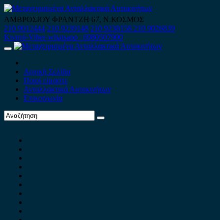
Skip
to
ΑΜΒΡΟΣΙΟΥ ΦΡΑΝΤΖΗ 67, Ν.ΚΟΣΜΟΣ
content
210 9012444
210 9239148
210 9238158
210 9026839
Κινητό-Viber-whatsapp : 6980507900
Primary
Menu
Αρχική Σελίδα
Ποιοί είμαστε
Ανταλλακτικά Αυτοκινήτων
Επικοινωνία