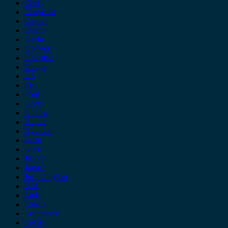
Chery
Chevrolet
Citroen
Cupra
Dacia
Daewoo
Daihatsu
Dodge
DS
Fiat
Ford
Geely
Gonow
Honda
Hyundai
Isuzu
iveco
Jaecoo
Jaguar
Jeep Chrysler
KIA
Lada
Lancia
Leapmotor
Lexus