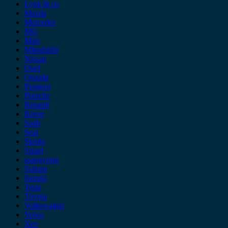
Lynk & co
Mazda
Mercedes
MG
Mini
Mitsubishi
Nissan
Opel
Omoda
Peugeot
Porsche
Renault
Rover
Saab
Seat
Skoda
Smart
ssangyong
Subaru
Suzuki
Tesla
Toyota
Volkswagen
Volvo
Xev