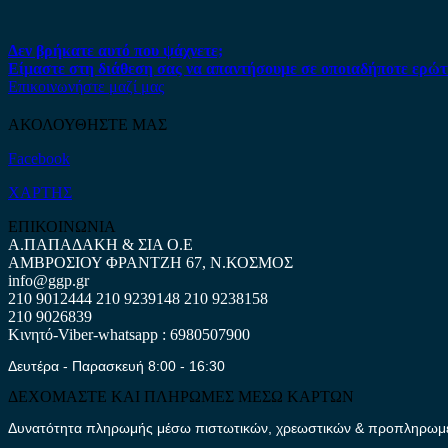
Δεν βρήκατε αυτό που ψάχνετε;
Είμαστε στη διάθεση σας να απαντήσουμε σε οποιαδήποτε ερώτ
Επικοινωνήστε μαζί μας
ΑΚΟΛΟΥΘΗΣΤΕ ΜΑΣ
Facebook
ΧΑΡΤΗΣ
ΕΠΙΚΟΙΝΩΝΙΑ
Α.ΠΑΠΑΔΑΚΗ & ΣΙΑ Ο.Ε
ΑΜΒΡΟΣΙΟΥ ΦΡΑΝΤΖΗ 67, Ν.ΚΟΣΜΟΣ
info@ggp.gr
210 9012444
210 9239148
210 9238158
210 9026839
Κινητό-Viber-whatsapp : 6980507900
Δευτέρα - Παρασκευή 8:00 - 16:30
ΔΕΧΟΜΑΣΤΕ ΚΑΙ ΠΛΗΡΩΜΕΣ ΜΕΣΩ ΚΑΡΤΩΝ
Δυνατότητα πληρωμής μέσω πιστωτικών, χρεωστικών & προπληρωμέν