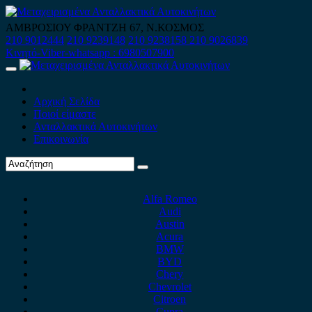
Skip
to
ΑΜΒΡΟΣΙΟΥ ΦΡΑΝΤΖΗ 67, Ν.ΚΟΣΜΟΣ
content
210 9012444
210 9239148
210 9238158
210 9026839
Κινητό-Viber-whatsapp : 6980507900
Primary
Menu
Αρχική Σελίδα
Ποιοί είμαστε
Ανταλλακτικά Αυτοκινήτων
Επικοινωνία
Alfa Romeo
Audi
Austin
Acura
BMW
BYD
Chery
Chevrolet
Citroen
Cupra