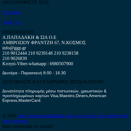
ΑΚΟΛΟΥΘΗΣΤΕ ΜΑΣ
Facebook
ΧΑΡΤΗΣ
ΕΠΙΚΟΙΝΩΝΙΑ
Α.ΠΑΠΑΔΑΚΗ & ΣΙΑ Ο.Ε
ΑΜΒΡΟΣΙΟΥ ΦΡΑΝΤΖΗ 67, Ν.ΚΟΣΜΟΣ
info@ggp.gr
210 9012444
210 9239148
210 9238158
210 9026839
Κινητό-Viber-whatsapp : 6980507900
Δευτέρα - Παρασκευή 8:00 - 16:30
ΔΕΧΟΜΑΣΤΕ ΚΑΙ ΠΛΗΡΩΜΕΣ ΜΕΣΩ ΚΑΡΤΩΝ
Δυνατότητα πληρωμής μέσω πιστωτικών, χρεωστικών &
προπληρωμένων καρτών Visa,Maestro,Diners,American
Express,MasterCard.
© 2026
metaxirismenaantalaktika.gr
Μεταχειρισμένα Ανταλλακτικά
Αυτοκινήτων
Καλό καλοκαίρι σε όλους!!