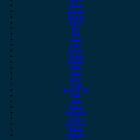
Dacia
Daewoo
Daihatsu
Dodge
DS
Fiat
Ford
Geely
Gonow
Honda
Hyundai
Isuzu
iveco
Jaecoo
Jaguar
Jeep Chrysler
KIA
Lada
Lancia
Leapmotor
Lexus
Lynk & co
Mazda
Mercedes