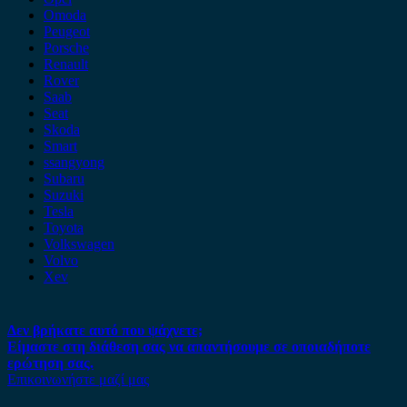
Omoda
Peugeot
Porsche
Renault
Rover
Saab
Seat
Skoda
Smart
ssangyong
Subaru
Suzuki
Tesla
Toyota
Volkswagen
Volvo
Xev
Δεν βρήκατε αυτό που ψάχνετε;
Είμαστε στη διάθεση σας να απαντήσουμε σε οποιαδήποτε
ερώτηση σας.
Επικοινωνήστε μαζί μας