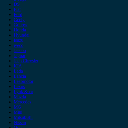
DS
Fiat
Ford
Geely
Gonow
Honda
Hyundai
Isuzu
iveco
Jaecoo
Jaguar
Jeep Chrysler
KIA
Lada
Lancia
Leapmotor
Lexus
Lynk & co
Mazda
Mercedes
MG
Mini
Mitsubishi
Nissan
Opel