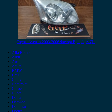
Toyota Avensis 2003-2006 Φανάρι Εμπρός Δεξί .
Alfa Romeo
Audi
Austin
Acura
BMW
BYD
Chery
Chevrolet
Citroen
Cupra
Dacia
Daewoo
Daihatsu
Dodge