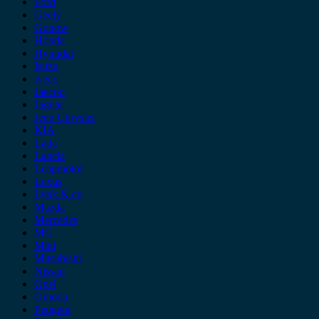
Ford
Geely
Gonow
Honda
Hyundai
Isuzu
iveco
Jaecoo
Jaguar
Jeep Chrysler
KIA
Lada
Lancia
Leapmotor
Lexus
Lynk & co
Mazda
Mercedes
MG
Mini
Mitsubishi
Nissan
Opel
Omoda
Peugeot