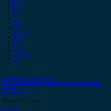
Porsche
Renault
Rover
Saab
Seat
Skoda
Smart
ssangyong
Subaru
Suzuki
Tesla
Toyota
Volkswagen
Volvo
Xev
Δεν βρήκατε αυτό που ψάχνετε;
Είμαστε στη διάθεση σας να απαντήσουμε σε οποιαδήποτε
ερώτηση σας.
Επικοινωνήστε μαζί μας
ΑΚΟΛΟΥΘΗΣΤΕ ΜΑΣ
Facebook