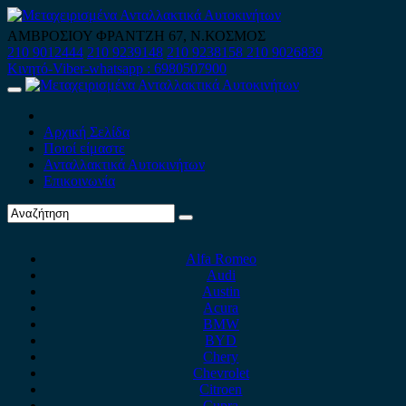
Skip
to
ΑΜΒΡΟΣΙΟΥ ΦΡΑΝΤΖΗ 67, Ν.ΚΟΣΜΟΣ
content
210 9012444
210 9239148
210 9238158
210 9026839
Κινητό-Viber-whatsapp : 6980507900
Primary
Menu
Αρχική Σελίδα
Ποιοί είμαστε
Ανταλλακτικά Αυτοκινήτων
Επικοινωνία
Alfa Romeo
Audi
Austin
Acura
BMW
BYD
Chery
Chevrolet
Citroen
Cupra