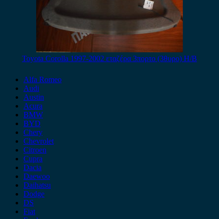
Toyota Corolla 1997-2002 εταζέρα 3πορτο (3θυρο) H/B
Alfa Romeo
Audi
Austin
Acura
BMW
BYD
Chery
Chevrolet
Citroen
Cupra
Dacia
Daewoo
Daihatsu
Dodge
DS
Fiat