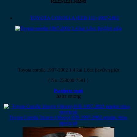
TOYOTA COROLLA (EEB 111) 1997-2002
Toyota corolla 1997-2002 1.4 kai 1.6cc βενζίνη μίζα
( No: 228000-7591 )
Ρωτήστε τιμή
Δείτε επίσης
Toyota Corolla 3πορτο (3θυρο) H/B 1997-2002 φανάρι πίσω
αριστερό