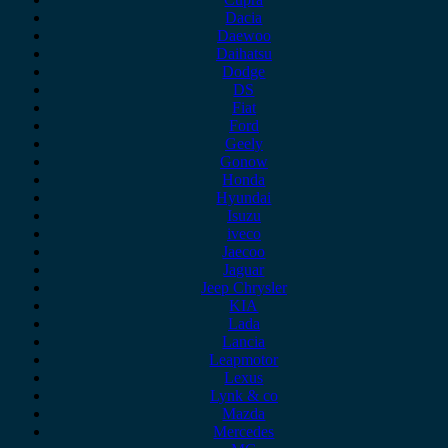
Dacia
Daewoo
Daihatsu
Dodge
DS
Fiat
Ford
Geely
Gonow
Honda
Hyundai
Isuzu
iveco
Jaecoo
Jaguar
Jeep Chrysler
KIA
Lada
Lancia
Leapmotor
Lexus
Lynk & co
Mazda
Mercedes