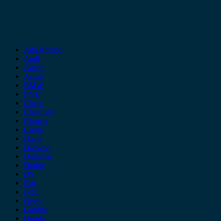
Alfa Romeo
Audi
Austin
Acura
BMW
BYD
Chery
Chevrolet
Citroen
Cupra
Dacia
Daewoo
Daihatsu
Dodge
DS
Fiat
Ford
Geely
Gonow
Honda