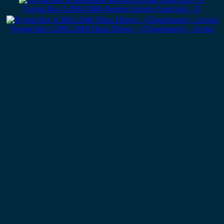
Toyota Rav 4 2004-2006 Φανάρι Εμπρός Αριστερό – Ο
Toyota Rav 4 2001-2006 Πίσω Πόρτα – (Τζαμόπορτα) – Ασημί