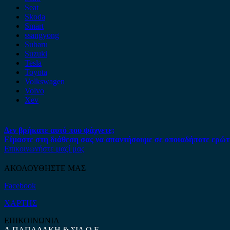
Seat
Skoda
Smart
ssangyong
Subaru
Suzuki
Tesla
Toyota
Volkswagen
Volvo
Xev
Δεν βρήκατε αυτό που ψάχνετε;
Είμαστε στη διάθεση σας να απαντήσουμε σε οποιαδήποτε ερώτ
Επικοινωνήστε μαζί μας
ΑΚΟΛΟΥΘΗΣΤΕ ΜΑΣ
Facebook
ΧΑΡΤΗΣ
ΕΠΙΚΟΙΝΩΝΙΑ
Α.ΠΑΠΑΔΑΚΗ & ΣΙΑ Ο.Ε