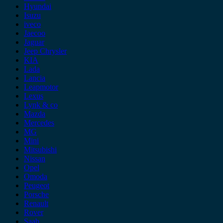
Hyundai
Isuzu
iveco
Jaecoo
Jaguar
Jeep Chrysler
KIA
Lada
Lancia
Leapmotor
Lexus
Lynk & co
Mazda
Mercedes
MG
Mini
Mitsubishi
Nissan
Opel
Omoda
Peugeot
Porsche
Renault
Rover
Saab