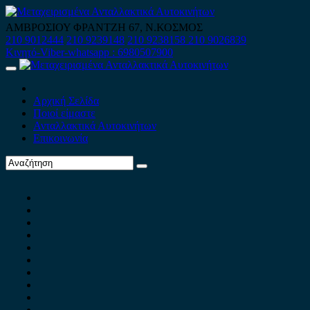
Skip
to
ΑΜΒΡΟΣΙΟΥ ΦΡΑΝΤΖΗ 67, Ν.ΚΟΣΜΟΣ
content
210 9012444
210 9239148
210 9238158
210 9026839
Κινητό-Viber-whatsapp : 6980507900
Primary
Menu
Αρχική Σελίδα
Ποιοί είμαστε
Ανταλλακτικά Αυτοκινήτων
Επικοινωνία