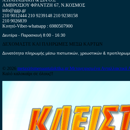
ΑΜΒΡΟΣΙΟΥ ΦΡΑΝΤΖΗ 67, Ν.ΚΟΣΜΟΣ
info@ggp.gr
210 9012444
210 9239148
210 9238158
210 9026839
Κινητό-Viber-whatsapp : 6980507900
Δευτέρα - Παρασκευή 8:00 - 16:30
ΔΕΧΟΜΑΣΤΕ ΚΑΙ ΠΛΗΡΩΜΕΣ ΜΕΣΩ ΚΑΡΤΩΝ
Δυνατότητα πληρωμής μέσω πιστωτικών, χρεωστικών & προπληρωμέν
© 2026
metaxirismenaantalaktika.gr
Μεταχειρισμένα Ανταλλακτικά 
Καλό καλοκαίρι σε όλους!!