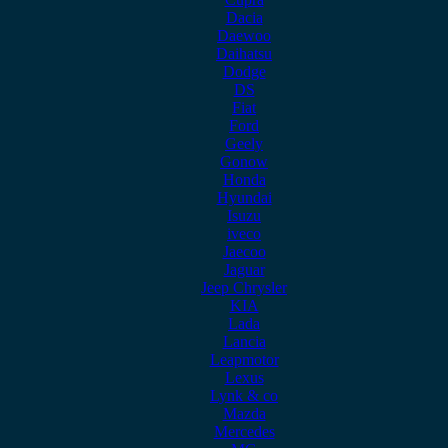
Dacia
Daewoo
Daihatsu
Dodge
DS
Fiat
Ford
Geely
Gonow
Honda
Hyundai
Isuzu
iveco
Jaecoo
Jaguar
Jeep Chrysler
KIA
Lada
Lancia
Leapmotor
Lexus
Lynk & co
Mazda
Mercedes