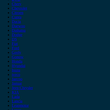
Chery
Chevrolet
Citroen
Cupra
Dacia
Daewoo
Daihatsu
Dodge
DS
Fiat
Ford
Geely
Gonow
Honda
Hyundai
Isuzu
iveco
Jaecoo
Jaguar
Jeep Chrysler
KIA
Lada
Lancia
Leapmotor
Lexus