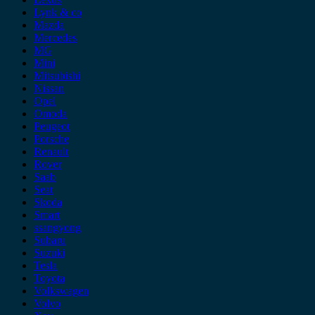
Lynk & co
Mazda
Mercedes
MG
Mini
Mitsubishi
Nissan
Opel
Omoda
Peugeot
Porsche
Renault
Rover
Saab
Seat
Skoda
Smart
ssangyong
Subaru
Suzuki
Tesla
Toyota
Volkswagen
Volvo