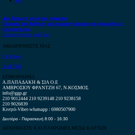
Xev
Δεν βρήκατε αυτό που ψάχνετε;
Είμαστε στη διάθεση σας να απαντήσουμε σε οποιαδήποτε
ερώτηση σας.
Επικοινωνήστε μαζί μας
ΑΚΟΛΟΥΘΗΣΤΕ ΜΑΣ
Facebook
ΧΑΡΤΗΣ
ΕΠΙΚΟΙΝΩΝΙΑ
Α.ΠΑΠΑΔΑΚΗ & ΣΙΑ Ο.Ε
ΑΜΒΡΟΣΙΟΥ ΦΡΑΝΤΖΗ 67, Ν.ΚΟΣΜΟΣ
info@ggp.gr
210 9012444
210 9239148
210 9238158
210 9026839
Κινητό-Viber-whatsapp : 6980507900
Δευτέρα - Παρασκευή 8:00 - 16:30
ΔΕΧΟΜΑΣΤΕ ΚΑΙ ΠΛΗΡΩΜΕΣ ΜΕΣΩ ΚΑΡΤΩΝ