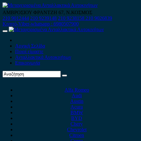
Skip
to
ΑΜΒΡΟΣΙΟΥ ΦΡΑΝΤΖΗ 67, Ν.ΚΟΣΜΟΣ
content
210 9012444
210 9239148
210 9238158
210 9026839
Κινητό-Viber-whatsapp : 6980507900
Primary
Menu
Αρχική Σελίδα
Ποιοί είμαστε
Ανταλλακτικά Αυτοκινήτων
Επικοινωνία
Alfa Romeo
Audi
Austin
Acura
BMW
BYD
Chery
Chevrolet
Citroen
Cupra