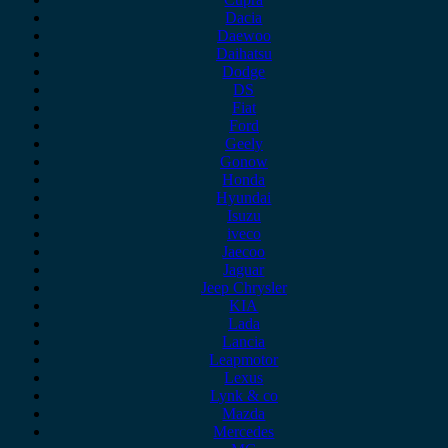
Dacia
Daewoo
Daihatsu
Dodge
DS
Fiat
Ford
Geely
Gonow
Honda
Hyundai
Isuzu
iveco
Jaecoo
Jaguar
Jeep Chrysler
KIA
Lada
Lancia
Leapmotor
Lexus
Lynk & co
Mazda
Mercedes