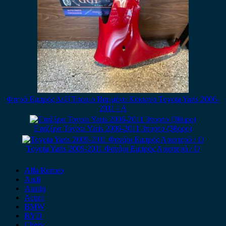
Φτερό Εμπρός Δεξί Έτοιμο Βαμμένο Κόκκινο Toyota Yaris 2006-
2011 / Α
Εταζέρα Toyota Yaris 2006-2011 3πορτο (3θυρο)
Toyota Yaris 2009-2011 Φανάρι Εμπρός Αριστερό / Ο
Alfa Romeo
Audi
Austin
Acura
BMW
BYD
Chery