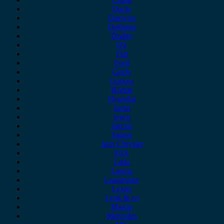
Dacia
Daewoo
Daihatsu
Dodge
DS
Fiat
Ford
Geely
Gonow
Honda
Hyundai
Isuzu
iveco
Jaecoo
Jaguar
Jeep Chrysler
KIA
Lada
Lancia
Leapmotor
Lexus
Lynk & co
Mazda
Mercedes