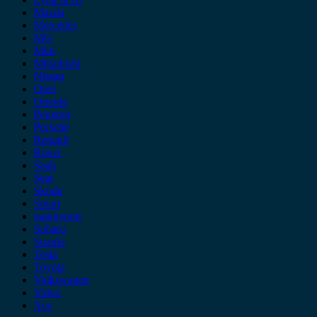
Mazda
Mercedes
MG
Mini
Mitsubishi
Nissan
Opel
Omoda
Peugeot
Porsche
Renault
Rover
Saab
Seat
Skoda
Smart
ssangyong
Subaru
Suzuki
Tesla
Toyota
Volkswagen
Volvo
Xev