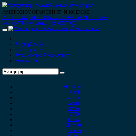
Skip
to
ΑΜΒΡΟΣΙΟΥ ΦΡΑΝΤΖΗ 67, Ν.ΚΟΣΜΟΣ
content
210 9012444
210 9239148
210 9238158
210 9026839
Κινητό-Viber-whatsapp : 6980507900
Primary
Menu
Αρχική Σελίδα
Ποιοί είμαστε
Ανταλλακτικά Αυτοκινήτων
Επικοινωνία
Alfa Romeo
Audi
Austin
Acura
BMW
BYD
Chery
Chevrolet
Citroen
Cupra