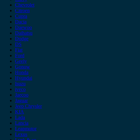
Chevrolet
Citroen
Cupra
Dacia
Daewoo
Daihatsu
Dodge
DS
Fiat
Ford
Geely
Gonow
Honda
Hyundai
Isuzu
iveco
Jaecoo
Jaguar
Jeep Chrysler
KIA
Lada
Lancia
Leapmotor
Lexus
Lynk & co