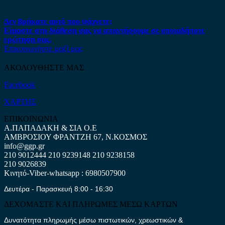
Δεν βρήκατε αυτό που ψάχνετε;
Είμαστε στη διάθεση σας να απαντήσουμε σε οποιαδήποτε
ερώτηση σας.
Επικοινωνήστε μαζί μας
ΑΚΟΛΟΥΘΗΣΤΕ ΜΑΣ
Facebook
ΧΑΡΤΗΣ
ΕΠΙΚΟΙΝΩΝΙΑ
Α.ΠΑΠΑΔΑΚΗ & ΣΙΑ Ο.Ε
ΑΜΒΡΟΣΙΟΥ ΦΡΑΝΤΖΗ 67, Ν.ΚΟΣΜΟΣ
info@ggp.gr
210 9012444
210 9239148
210 9238158
210 9026839
Κινητό-Viber-whatsapp : 6980507900
Δευτέρα - Παρασκευή 8:00 - 16:30
ΔΕΧΟΜΑΣΤΕ ΚΑΙ ΠΛΗΡΩΜΕΣ ΜΕΣΩ ΚΑΡΤΩΝ
Δυνατότητα πληρωμής μέσω πιστωτικών, χρεωστικών &