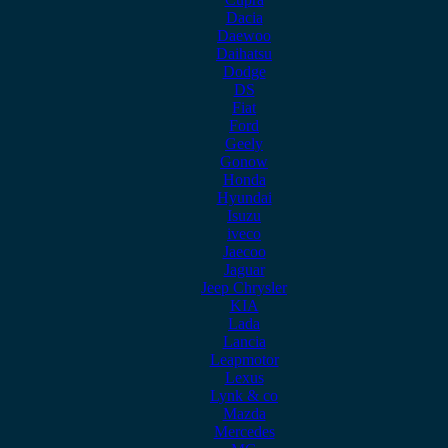
Dacia
Daewoo
Daihatsu
Dodge
DS
Fiat
Ford
Geely
Gonow
Honda
Hyundai
Isuzu
iveco
Jaecoo
Jaguar
Jeep Chrysler
KIA
Lada
Lancia
Leapmotor
Lexus
Lynk & co
Mazda
Mercedes