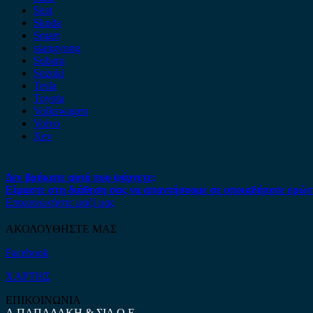
Seat
Skoda
Smart
ssangyong
Subaru
Suzuki
Tesla
Toyota
Volkswagen
Volvo
Xev
Δεν βρήκατε αυτό που ψάχνετε;
Είμαστε στη διάθεση σας να απαντήσουμε σε οποιαδήποτε ερώτ
Επικοινωνήστε μαζί μας
ΑΚΟΛΟΥΘΗΣΤΕ ΜΑΣ
Facebook
ΧΑΡΤΗΣ
ΕΠΙΚΟΙΝΩΝΙΑ
Α.ΠΑΠΑΔΑΚΗ & ΣΙΑ Ο.Ε