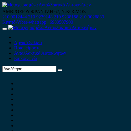
Skip
to
ΑΜΒΡΟΣΙΟΥ ΦΡΑΝΤΖΗ 67, Ν.ΚΟΣΜΟΣ
content
210 9012444
210 9239148
210 9238158
210 9026839
Κινητό-Viber-whatsapp : 6980507900
Primary
Menu
Αρχική Σελίδα
Ποιοί είμαστε
Ανταλλακτικά Αυτοκινήτων
Επικοινωνία