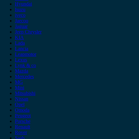
Hyundai
Isuzu
iveco
Jaecoo
Jaguar
Jeep Chrysler
KIA
Lada
Lancia
Leapmotor
Lexus
Lynk & co
Mazda
Mercedes
MG
Mini
Mitsubishi
Nissan
Opel
Omoda
Peugeot
Porsche
Renault
Rover
Saab