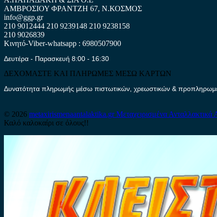
ΑΜΒΡΟΣΙΟΥ ΦΡΑΝΤΖΗ 67, Ν.ΚΟΣΜΟΣ
info@ggp.gr
210 9012444
210 9239148
210 9238158
210 9026839
Κινητό-Viber-whatsapp : 6980507900
Δευτέρα - Παρασκευή 8:00 - 16:30
ΔΕΧΟΜΑΣΤΕ ΚΑΙ ΠΛΗΡΩΜΕΣ ΜΕΣΩ ΚΑΡΤΩΝ
Δυνατότητα πληρωμής μέσω πιστωτικών, χρεωστικών & προπληρωμέν
© 2026
metaxirismenaantalaktika.gr
Μεταχειρισμένα Ανταλλακτικά 
Καλό καλοκαίρι σε όλους!!