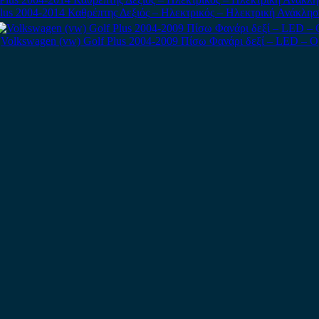
lus 2004-2014 Καθρέπτης Δεξιός – Ηλεκτρικός – Ηλεκτρική Ανάκλη
Volkswagen (vw) Golf Plus 2004-2009 Πίσω Φανάρι δεξί – LED – Ο