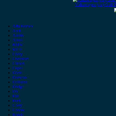
Volkswagen (vw) Golf P
Alfa Romeo
Audi
Austin
Acura
BMW
BYD
Chery
Chevrolet
Citroen
Cupra
Dacia
Daewoo
Daihatsu
Dodge
DS
Fiat
Ford
Geely
Gonow
Honda