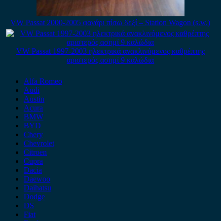
VW Passat 2000-2005 φανάρι πίσω δεξί – Station Wagon (s.w.)
VW Passat 1997-2003 ηλεκτρικά ανακλινόμενος καθρέπτης
αριστερός ασημί 9 καλώδια
Alfa Romeo
Audi
Austin
Acura
BMW
BYD
Chery
Chevrolet
Citroen
Cupra
Dacia
Daewoo
Daihatsu
Dodge
DS
Fiat