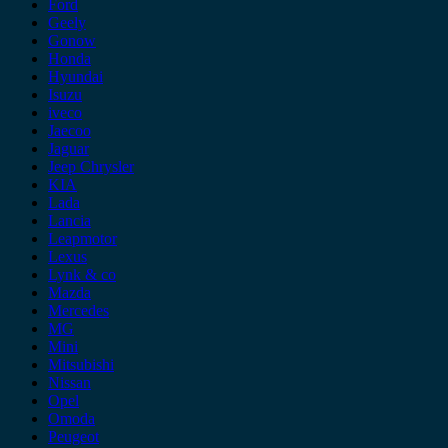
Ford
Geely
Gonow
Honda
Hyundai
Isuzu
iveco
Jaecoo
Jaguar
Jeep Chrysler
KIA
Lada
Lancia
Leapmotor
Lexus
Lynk & co
Mazda
Mercedes
MG
Mini
Mitsubishi
Nissan
Opel
Omoda
Peugeot