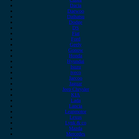
Dacia
Daewoo
Daihatsu
Dodge
DS
Fiat
Ford
Geely
Gonow
Honda
Hyundai
Isuzu
iveco
Jaecoo
Jaguar
Jeep Chrysler
KIA
Lada
Lancia
Leapmotor
Lexus
Lynk & co
Mazda
Mercedes