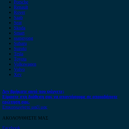
Porsche
Renault
Rover
Saab
Seat
Skoda
Smart
ssangyong
Subaru
Suzuki
Tesla
Toyota
Volkswagen
Volvo
Xev
Δεν βρήκατε αυτό που ψάχνετε;
Είμαστε στη διάθεση σας να απαντήσουμε σε οποιαδήποτε
ερώτηση σας.
Επικοινωνήστε μαζί μας
ΑΚΟΛΟΥΘΗΣΤΕ ΜΑΣ
Facebook