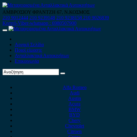
Skip
to
ΑΜΒΡΟΣΙΟΥ ΦΡΑΝΤΖΗ 67, Ν.ΚΟΣΜΟΣ
content
210 9012444
210 9239148
210 9238158
210 9026839
Κινητό-Viber-whatsapp : 6980507900
Primary
Menu
Αρχική Σελίδα
Ποιοί είμαστε
Ανταλλακτικά Αυτοκινήτων
Επικοινωνία
Alfa Romeo
Audi
Austin
Acura
BMW
BYD
Chery
Chevrolet
Citroen
Cupra