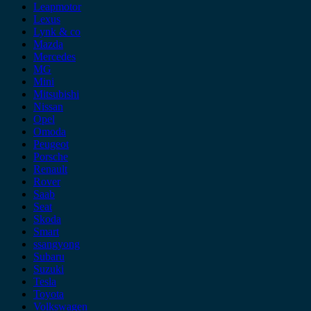
Leapmotor
Lexus
Lynk & co
Mazda
Mercedes
MG
Mini
Mitsubishi
Nissan
Opel
Omoda
Peugeot
Porsche
Renault
Rover
Saab
Seat
Skoda
Smart
ssangyong
Subaru
Suzuki
Tesla
Toyota
Volkswagen