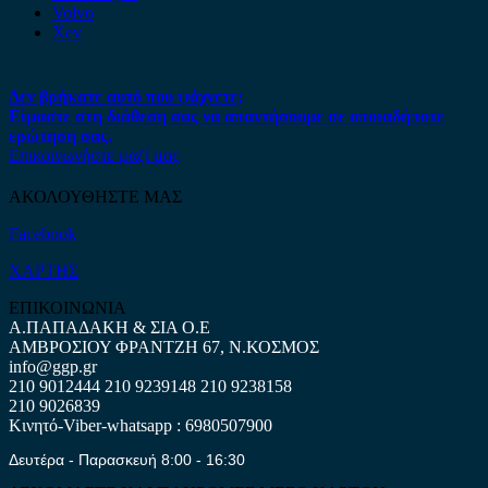
Volvo
Xev
Δεν βρήκατε αυτό που ψάχνετε;
Είμαστε στη διάθεση σας να απαντήσουμε σε οποιαδήποτε
ερώτηση σας.
Επικοινωνήστε μαζί μας
ΑΚΟΛΟΥΘΗΣΤΕ ΜΑΣ
Facebook
ΧΑΡΤΗΣ
ΕΠΙΚΟΙΝΩΝΙΑ
Α.ΠΑΠΑΔΑΚΗ & ΣΙΑ Ο.Ε
ΑΜΒΡΟΣΙΟΥ ΦΡΑΝΤΖΗ 67, Ν.ΚΟΣΜΟΣ
info@ggp.gr
210 9012444
210 9239148
210 9238158
210 9026839
Κινητό-Viber-whatsapp : 6980507900
Δευτέρα - Παρασκευή 8:00 - 16:30