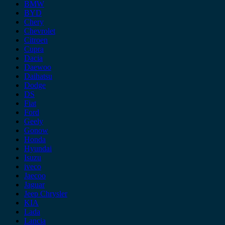
BMW
BYD
Chery
Chevrolet
Citroen
Cupra
Dacia
Daewoo
Daihatsu
Dodge
DS
Fiat
Ford
Geely
Gonow
Honda
Hyundai
Isuzu
iveco
Jaecoo
Jaguar
Jeep Chrysler
KIA
Lada
Lancia