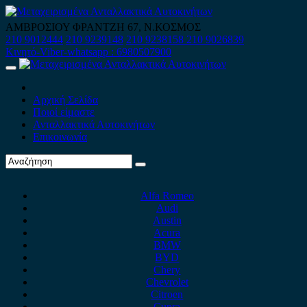
Skip
to
ΑΜΒΡΟΣΙΟΥ ΦΡΑΝΤΖΗ 67, Ν.ΚΟΣΜΟΣ
content
210 9012444
210 9239148
210 9238158
210 9026839
Κινητό-Viber-whatsapp : 6980507900
Primary
Menu
Αρχική Σελίδα
Ποιοί είμαστε
Ανταλλακτικά Αυτοκινήτων
Επικοινωνία
Alfa Romeo
Audi
Austin
Acura
BMW
BYD
Chery
Chevrolet
Citroen
Cupra