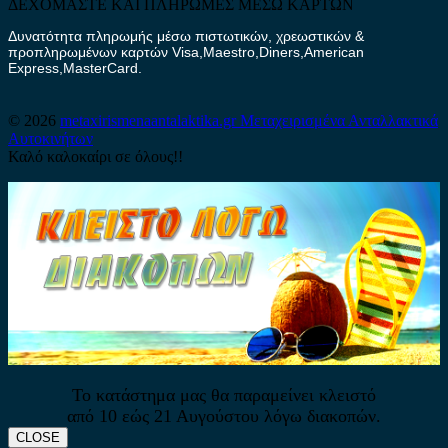
ΔΕΧΟΜΑΣΤΕ ΚΑΙ ΠΛΗΡΩΜΕΣ ΜΕΣΩ ΚΑΡΤΩΝ
Δυνατότητα πληρωμής μέσω πιστωτικών, χρεωστικών &
προπληρωμένων καρτών Visa,Maestro,Diners,American
Express,MasterCard.
© 2026
metaxirismenaantalaktika.gr
Μεταχειρισμένα Ανταλλακτικά
Αυτοκινήτων
Καλό καλοκαίρι σε όλους!!
Το κατάστημα μας θα παραμείνει κλειστό
από 10 εώς 21 Αυγούστου λόγω διακοπών.
CLOSE