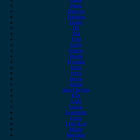
Dacia
Daewoo
Daihatsu
Dodge
DS
Fiat
Ford
Geely
Gonow
Honda
Hyundai
Isuzu
iveco
Jaecoo
Jaguar
Jeep Chrysler
KIA
Lada
Lancia
Leapmotor
Lexus
Lynk & co
Mazda
Mercedes